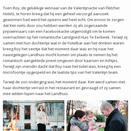
Toen Roy, de gelukkige winnaar van de Valentijnactie van Fletcher
Hotels, te horen kreeg dat hij een geheel verzorgd aanzoek
gewonnen had werd het opeens wel heel echt. Om ervoor te zorgen
dat Kim niets door zou hebben werden zij als zogenaamde
prijswinnaars van een Facebookactie uitgenodigd om te komen
overnachten op het romantische Landgoed Huis Te Eerbeek. Terwijl zij
samen met hun dochtertje wat in de hotelbar aan het drinken waren
kreeg Roy het seintje dat het moment daar was en hij naar het
naastgelegen Landhuis mocht komen om plaats te nemen bij het
romantisch aangeklede prieel omgeven door kaarsen en lichtjes.
Terwijl zijn vriendin dacht dat Roy naar het toilet was, kreeg hij een
microfoontje opgespeld en de laatste tips van het Valentijn team.
Terwijl de zon onderging was het moment daar. Kim werd samen met
haar dochtertje verrast in het restaurant en gevraagd of zij samen
mee wilden lopen naar het Landhuis.