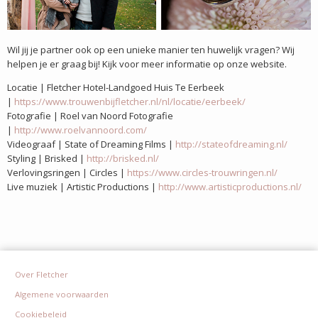
Wil jij je partner ook op een unieke manier ten huwelijk vragen? Wij
helpen je er graag bij! Kijk voor meer informatie op onze website.
Locatie | Fletcher Hotel-Landgoed Huis Te Eerbeek
|
https://www.trouwenbijfletcher.nl/nl/locatie/eerbeek/
Fotografie | Roel van Noord Fotografie
|
http://www.roelvannoord.com/
Videograaf | State of Dreaming Films |
http://stateofdreaming.nl/
Styling | Brisked |
http://brisked.nl/
Verlovingsringen | Circles |
https://www.circles-trouwringen.nl/
Live muziek | Artistic Productions |
http://www.artisticproductions.nl/
Over Fletcher
Algemene voorwaarden
Cookiebeleid