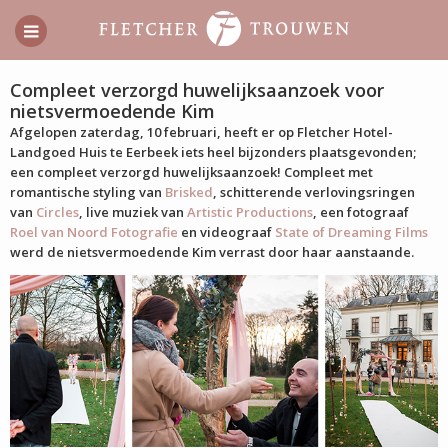
Compleet verzorgd huwelijksaanzoek voor
nietsvermoedende Kim
Afgelopen zaterdag, 10 februari, heeft er op Fletcher Hotel-
Landgoed Huis te Eerbeek iets heel bijzonders plaatsgevonden;
een compleet verzorgd huwelijksaanzoek! Compleet met
romantische styling van
Brisked
, schitterende verlovingsringen
van
Circles
, live muziek van
Artistic Productions
, een fotograaf
Roel van Noord Fotografie
en videograaf
State of Dreaming Films
werd de nietsvermoedende Kim verrast door haar aanstaande.