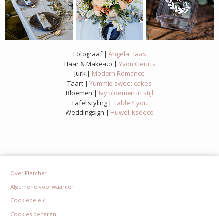
Fotograaf |
Angela Haas
Haar & Make-up |
Yvon Geurts
Jurk |
Modern Romance
Taart |
Yummie sweet cakes
Bloemen |
Ivy bloemen in stijl
Tafel styling |
Table 4 you
Weddingsign |
Huwelijksdeco
Over Fletcher
Algemene voorwaarden
Cookiebeleid
Cookies beheren