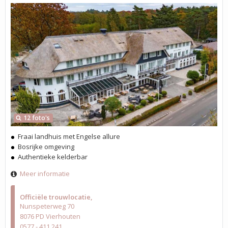
12 foto's
Fraai landhuis met Engelse allure
Bosrijke omgeving
Authentieke kelderbar
Meer informatie
Officiële trouwlocatie
Nunspeterweg 70
8076 PD Vierhouten
0577 - 411 241