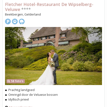
Fletcher Hotel-Restaurant De Wipselberg-
Veluwe
****
Beekbergen, Gelderland
58 foto's
Prachtig landgoed
Omringd door de Veluwse bossen
Idyllisch prieel