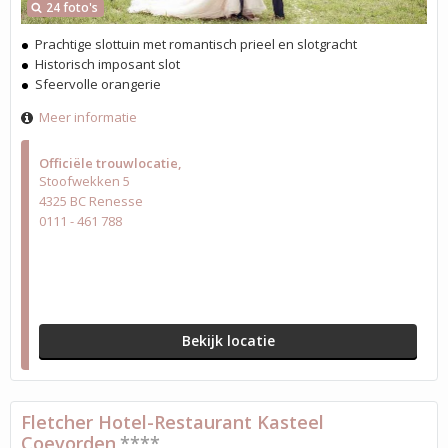
24 foto's
Prachtige slottuin met romantisch prieel en slotgracht
Historisch imposant slot
Sfeervolle orangerie
Meer informatie
Officiële trouwlocatie
Stoofwekken 5
4325 BC Renesse
0111 - 461 788
Bekijk locatie
Fletcher Hotel-Restaurant Kasteel
Coevorden
****