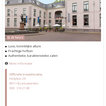
45 foto's
Luxe, koninklijke allure
Prachtige hoftuin
Authentieke, karakteristieke zalen
Meer informatie
Officiële trouwlocatie
Hofplein 29
8911 HJ Leeuwarden
058 - 216 21 80