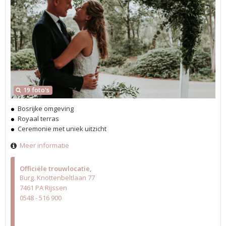
19 foto's
Bosrijke omgeving
Royaal terras
Ceremonie met uniek uitzicht
Meer informatie
Officiële trouwlocatie
Burg. Knottenbeltlaan 77
7461 PA Rijssen
0548 - 516 900