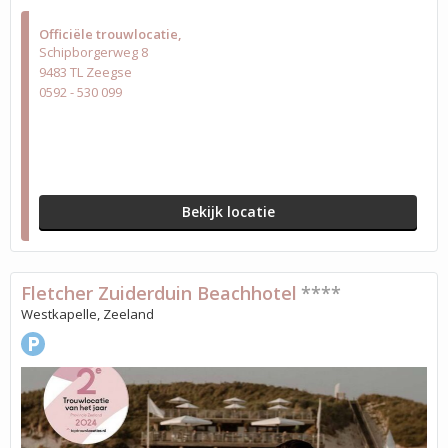
Officiële trouwlocatie
Schipborgerweg 8
9483 TL Zeegse
0592 - 530 099
Bekijk locatie
Fletcher Zuiderduin Beachhotel
****
Westkapelle, Zeeland