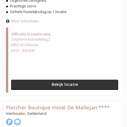
Uitgestrekt landgoed
Prachtige serre
Gehele huwelijksdag op 1 locatie
Meer informatie
Officiële trouwlocatie
Zutphensestraatweg 2
6955 AG Ellecom
0313 - 430 600
Bekijk locatie
Fletcher Boutique Hotel De Mallejan
****
Vierhouten, Gelderland