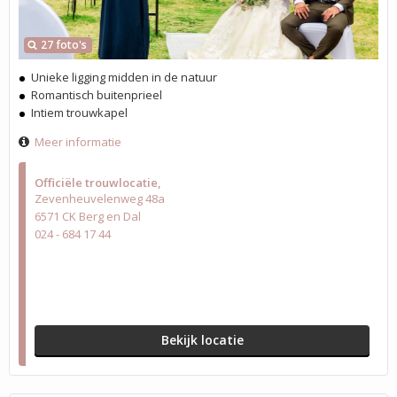
27 foto's
Unieke ligging midden in de natuur
Romantisch buitenprieel
Intiem trouwkapel
Meer informatie
Officiële trouwlocatie
Zevenheuvelenweg 48a
6571 CK Berg en Dal
024 - 684 17 44
Bekijk locatie