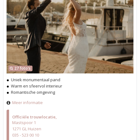
27 foto's
Uniek monumentaal pand
Warm en sfeervol interieur
Romantische omgeving
Meer informatie
Officiële trouwlocatie
Mastspoor 1
1271 GL Huizen
035 - 523 00 10