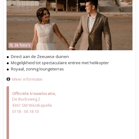
26 foto's
Direct aan de Zeeuwse duinen
Mogelijkheid tot spectaculaire entree met helikopter
Royaal, zonnig loungeterras
Meer informatie
Officiële trouwlocatie
De Bucksweg 2
4361 SM Westkapelle
0118 - 56 18 10