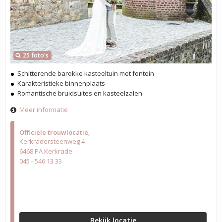
25 foto's
Schitterende barokke kasteeltuin met fontein
Karakteristieke binnenplaats
Romantische bruidsuites en kasteelzalen
Meer informatie
Officiële trouwlocatie
Kerkradersteenweg 4
6468 PA Kerkrade
045 - 546 13 33
Bekijk locatie