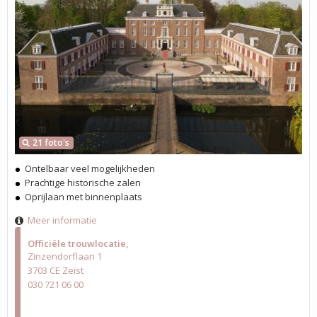
21 foto's
Ontelbaar veel mogelijkheden
Prachtige historische zalen
Oprijlaan met binnenplaats
Meer informatie
Officiële trouwlocatie
Zinzendorflaan 1
3703 CE Zeist
030 721 06 00