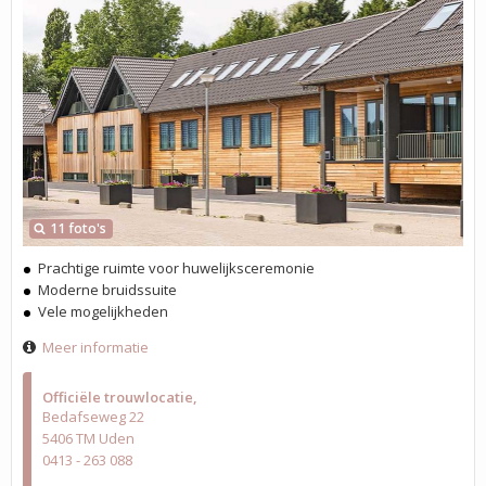
11 foto's
Prachtige ruimte voor huwelijksceremonie
Moderne bruidssuite
Vele mogelijkheden
Meer informatie
Officiële trouwlocatie
Bedafseweg 22
5406 TM Uden
0413 - 263 088