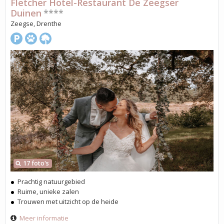
Fletcher Hotel-Restaurant De Zeegser
Duinen
****
Zeegse, Drenthe
17 foto's
Prachtig natuurgebied
Ruime, unieke zalen
Trouwen met uitzicht op de heide
Meer informatie