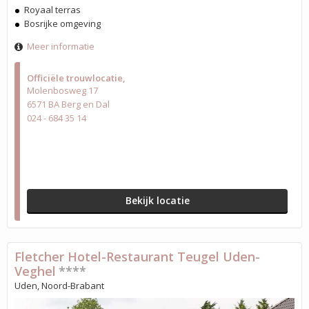
Royaal terras
Bosrijke omgeving
Meer informatie
Officiële trouwlocatie
Molenbosweg 17
6571 BA Berg en Dal
024 - 684 35 14
Bekijk locatie
Fletcher Hotel-Restaurant Teugel Uden-
Veghel
****
Uden, Noord-Brabant