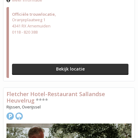
Meer informatie
Officiële trouwlocatie
Oranjeplaatweg 1
4341 RX Arnemuiden
0118 - 820 388
Bekijk locatie
Fletcher Hotel-Restaurant Sallandse
Heuvelrug
****
Rijssen, Overijssel