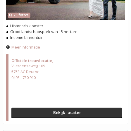
25 foto's
Historisch klooster
Groot landschapspark van 15 hectare
Intieme binnentuin
Meer informatie
Officiële trouwlocatie
Vlierdenseweg 109
5753 AC Deurne
0493 - 750 910
Bekijk locatie