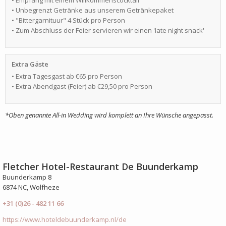
• Empfang mit einem Willkommenscocktail
• Unbegrenzt Getränke aus unserem Getränkepaket
• "Bittergarnituur" 4 Stück pro Person
• Zum Abschluss der Feier servieren wir einen 'late night snack'
Extra Gäste
• Extra Tagesgast ab €65 pro Person
• Extra Abendgast (Feier) ab €29,50 pro Person
*
Oben genannte All-in Wedding wird komplett an Ihre Wünsche angepasst.
Fletcher Hotel-Restaurant De Buunderkamp
Buunderkamp 8
6874 NC, Wolfheze
+31 (0)26 - 482 11 66
https://www.hoteldebuunderkamp.nl/de