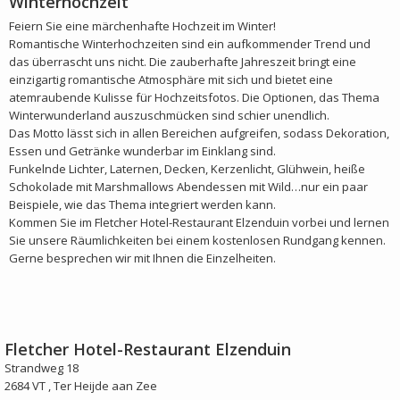
Winterhochzeit
Feiern Sie eine märchenhafte Hochzeit im Winter!
Romantische Winterhochzeiten sind ein aufkommender Trend und
das überrascht uns nicht. Die zauberhafte Jahreszeit bringt eine
einzigartig romantische Atmosphäre mit sich und bietet eine
atemraubende Kulisse für Hochzeitsfotos. Die Optionen, das Thema
Winterwunderland auszuschmücken sind schier unendlich.
Das Motto lässt sich in allen Bereichen aufgreifen, sodass Dekoration,
Essen und Getränke wunderbar im Einklang sind.
Funkelnde Lichter, Laternen, Decken, Kerzenlicht, Glühwein, heiße
Schokolade mit Marshmallows Abendessen mit Wild…nur ein paar
Beispiele, wie das Thema integriert werden kann.
Kommen Sie im Fletcher Hotel-Restaurant Elzenduin vorbei und lernen
Sie unsere Räumlichkeiten bei einem kostenlosen Rundgang kennen.
Gerne besprechen wir mit Ihnen die Einzelheiten.
Fletcher Hotel-Restaurant Elzenduin
Strandweg 18
2684 VT , Ter Heijde aan Zee