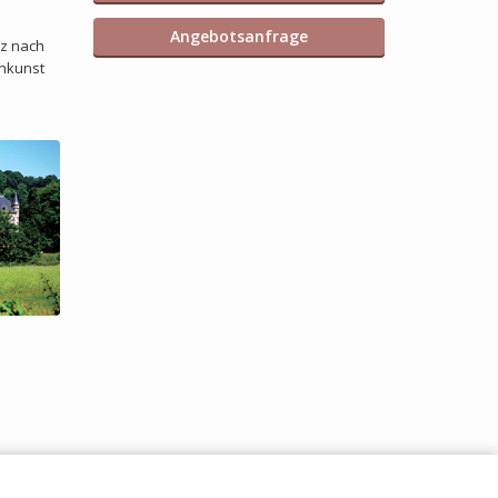
Angebotsanfrage
nz nach
chkunst