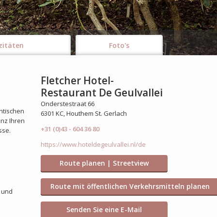
zitäten
Foto's
Fletcher Hotel-
Restaurant De Geulvallei
Onderstestraat 66
ntischen
6301 KC, Houthem St. Gerlach
anz Ihren
+31 (0)43 - 604 36 80
sse.
https://www.hoteldegeulvallei.nl/de
Route planen | Streetview
Route mit öffentlichen Verkehrsmitteln planen
t und
Senden Sie eine E-Mail