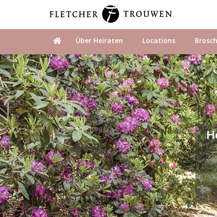
Über Heiraten
Locations
Brosc
H