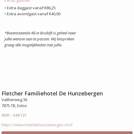
• Extra daggast vanaf €86,25
• Extra avondgast vanaf €40,90
*Bovenstaande All-in Bruiloft is geheel naar
jullie wensen aan te passen. Wij bespreken
graag alle mogelijkheden met jullie.
Fletcher Familiehotel De Hunzebergen
Valtherweg 36
7875 TB, Exloo
0591 - 549 131
https://www.hoteldehunzebergen.nl/nl