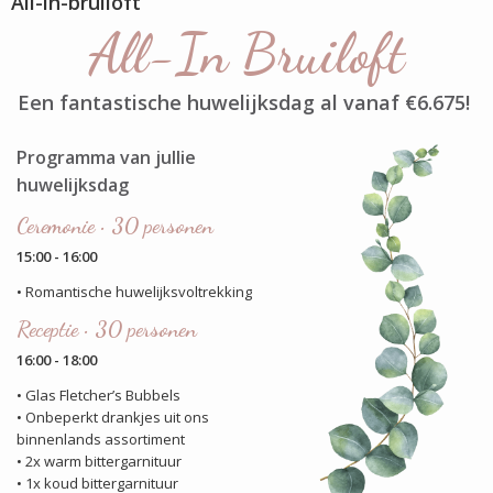
All-in-bruiloft
All-In Bruiloft
Een fantastische huwelijksdag al vanaf €6.675!
Programma van jullie
huwelijksdag
Ceremonie • 30 personen
15:00 - 16:00
• Romantische huwelijksvoltrekking
Receptie • 30 personen
16:00 - 18:00
• Glas Fletcher’s Bubbels
• Onbeperkt drankjes uit ons
binnenlands assortiment
• 2x warm bittergarnituur
• 1x koud bittergarnituur