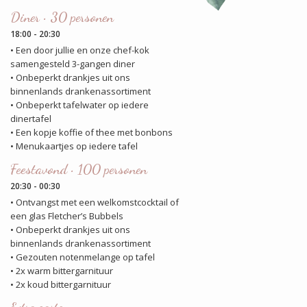
Diner • 30 personen
18:00 - 20:30
• Een door jullie en onze chef-kok
samengesteld 3-gangen diner
• Onbeperkt drankjes uit ons
binnenlands drankenassortiment
• Onbeperkt tafelwater op iedere
dinertafel
• Een kopje koffie of thee met bonbons
• Menukaartjes op iedere tafel
Feestavond • 100 personen
20:30 - 00:30
• Ontvangst met een welkomstcocktail of
een glas Fletcher’s Bubbels
• Onbeperkt drankjes uit ons
binnenlands drankenassortiment
• Gezouten notenmelange op tafel
• 2x warm bittergarnituur
• 2x koud bittergarnituur
Extra gasten