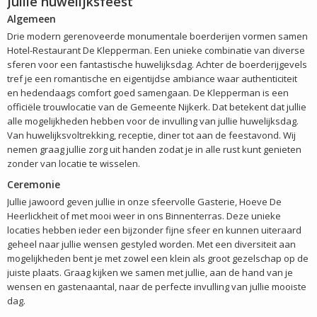
Jullie huwelijksfeest
Algemeen
Drie modern gerenoveerde monumentale boerderijen vormen samen
Hotel-Restaurant De Klepperman. Een unieke combinatie van diverse
sferen voor een fantastische huwelijksdag. Achter de boerderijgevels
tref je een romantische en eigentijdse ambiance waar authenticiteit
en hedendaags comfort goed samengaan. De Klepperman is een
officiële trouwlocatie van de Gemeente Nijkerk. Dat betekent dat jullie
alle mogelijkheden hebben voor de invulling van jullie huwelijksdag.
Van huwelijksvoltrekking, receptie, diner tot aan de feestavond. Wij
nemen graag jullie zorg uit handen zodat je in alle rust kunt genieten
zonder van locatie te wisselen.
Ceremonie
Jullie jawoord geven jullie in onze sfeervolle Gasterie, Hoeve De
Heerlickheit of met mooi weer in ons Binnenterras. Deze unieke
locaties hebben ieder een bijzonder fijne sfeer en kunnen uiteraard
geheel naar jullie wensen gestyled worden. Met een diversiteit aan
mogelijkheden bent je met zowel een klein als groot gezelschap op de
juiste plaats. Graag kijken we samen met jullie, aan de hand van je
wensen en gastenaantal, naar de perfecte invulling van jullie mooiste
dag.