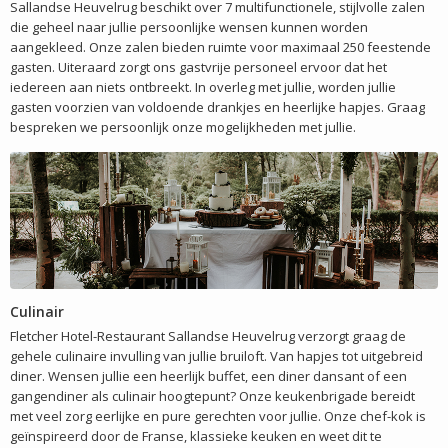
Sallandse Heuvelrug beschikt over 7 multifunctionele, stijlvolle zalen
die geheel naar jullie persoonlijke wensen kunnen worden
aangekleed. Onze zalen bieden ruimte voor maximaal 250 feestende
gasten. Uiteraard zorgt ons gastvrije personeel ervoor dat het
iedereen aan niets ontbreekt. In overleg met jullie, worden jullie
gasten voorzien van voldoende drankjes en heerlijke hapjes. Graag
bespreken we persoonlijk onze mogelijkheden met jullie.
Culinair
Fletcher Hotel-Restaurant Sallandse Heuvelrug verzorgt graag de
gehele culinaire invulling van jullie bruiloft. Van hapjes tot uitgebreid
diner. Wensen jullie een heerlijk buffet, een diner dansant of een
gangendiner als culinair hoogtepunt? Onze keukenbrigade bereidt
met veel zorg eerlijke en pure gerechten voor jullie. Onze chef-kok is
geïnspireerd door de Franse, klassieke keuken en weet dit te