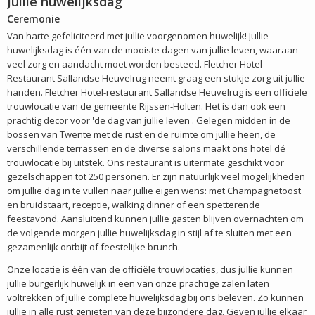
Jullie huwelijksdag
Ceremonie
Van harte gefeliciteerd met jullie voorgenomen huwelijk! Jullie
huwelijksdag is één van de mooiste dagen van jullie leven, waaraan
veel zorg en aandacht moet worden besteed. Fletcher Hotel-
Restaurant Sallandse Heuvelrug neemt graag een stukje zorg uit jullie
handen. Fletcher Hotel-restaurant Sallandse Heuvelrug is een officiele
trouwlocatie van de gemeente Rijssen-Holten. Het is dan ook een
prachtig decor voor 'de dag van jullie leven'. Gelegen midden in de
bossen van Twente met de rust en de ruimte om jullie heen, de
verschillende terrassen en de diverse salons maakt ons hotel dé
trouwlocatie bij uitstek. Ons restaurant is uitermate geschikt voor
gezelschappen tot 250 personen. Er zijn natuurlijk veel mogelijkheden
om jullie dag in te vullen naar jullie eigen wens: met Champagnetoost
en bruidstaart, receptie, walking dinner of een spetterende
feestavond. Aansluitend kunnen jullie gasten blijven overnachten om
de volgende morgen jullie huwelijksdag in stijl af te sluiten met een
gezamenlijk ontbijt of feestelijke brunch.
Onze locatie is één van de officiële trouwlocaties, dus jullie kunnen
jullie burgerlijk huwelijk in een van onze prachtige zalen laten
voltrekken of jullie complete huwelijksdag bij ons beleven. Zo kunnen
jullie in alle rust genieten van deze bijzondere dag. Geven jullie elkaar