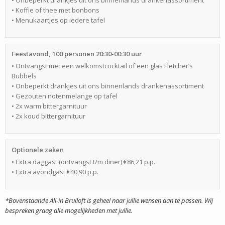
• Onbeperkt drankjes uit ons binnenlands drankenassortiment
• Koffie of thee met bonbons
• Menukaartjes op iedere tafel
Feestavond, 100 personen 20:30-00:30 uur
• Ontvangst met een welkomstcocktail of een glas Fletcher’s
Bubbels
• Onbeperkt drankjes uit ons binnenlands drankenassortiment
• Gezouten notenmelange op tafel
• 2x warm bittergarnituur
• 2x koud bittergarnituur
Optionele zaken
• Extra daggast (ontvangst t/m diner) €86,21 p.p.
• Extra avondgast €40,90 p.p.
*Bovenstaande All-in Bruiloft is geheel naar jullie wensen aan te passen. Wij
bespreken graag alle mogelijkheden met jullie.