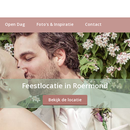
Open Dag
Foto's & Inspiratie
Contact
Feestlocatie in Roermond
Bekijk de locatie