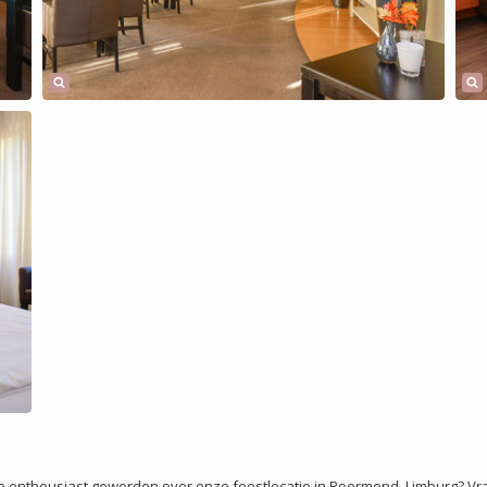
ullie enthousiast geworden over onze feestlocatie in Roermond, Limburg? V