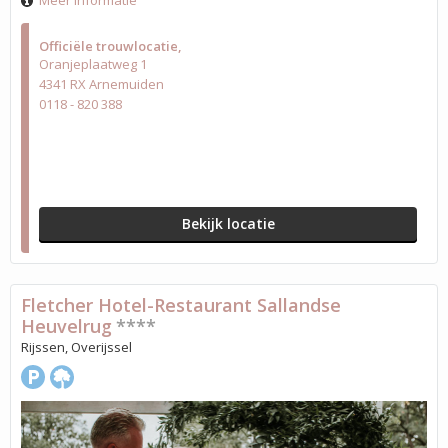
Meer informatie
Officiële trouwlocatie
Oranjeplaatweg 1
4341 RX Arnemuiden
0118 - 820 388
Bekijk locatie
Fletcher Hotel-Restaurant Sallandse
Heuvelrug
****
Rijssen, Overijssel