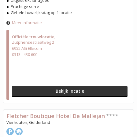
Uitgestrekt landgoed
Prachtige serre
Gehele huwelijksdag op 1 locatie
Meer informatie
Officiële trouwlocatie
Zutphensestraatweg 2
6955 AG Ellecom
0313 - 430 600
Bekijk locatie
Fletcher Boutique Hotel De Mallejan
****
Vierhouten, Gelderland