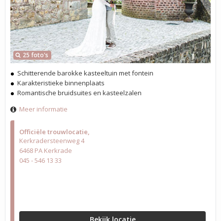
25 foto's
Schitterende barokke kasteeltuin met fontein
Karakteristieke binnenplaats
Romantische bruidsuites en kasteelzalen
Meer informatie
Officiële trouwlocatie
Kerkradersteenweg 4
6468 PA Kerkrade
045 - 546 13 33
Bekijk locatie