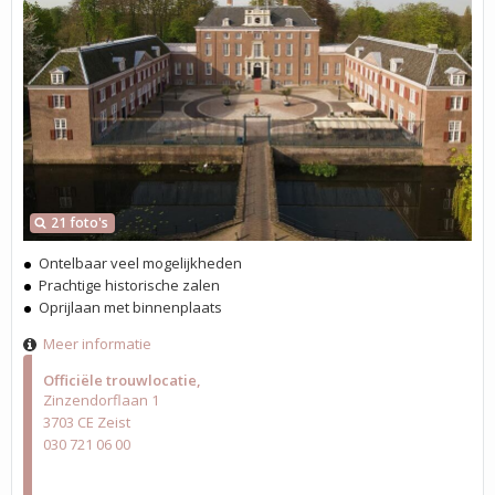
21 foto's
Ontelbaar veel mogelijkheden
Prachtige historische zalen
Oprijlaan met binnenplaats
Meer informatie
Officiële trouwlocatie
Zinzendorflaan 1
3703 CE Zeist
030 721 06 00