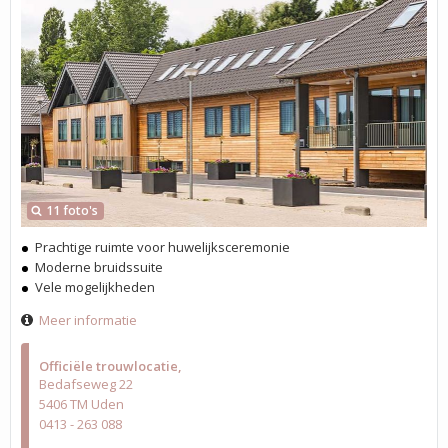
11 foto's
Prachtige ruimte voor huwelijksceremonie
Moderne bruidssuite
Vele mogelijkheden
Meer informatie
Officiële trouwlocatie
Bedafseweg 22
5406 TM Uden
0413 - 263 088