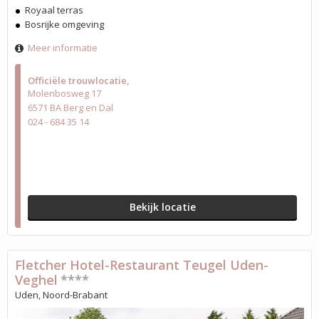
Royaal terras
Bosrijke omgeving
Meer informatie
Officiële trouwlocatie
Molenbosweg 17
6571 BA Berg en Dal
024 - 684 35 14
Bekijk locatie
Fletcher Hotel-Restaurant Teugel Uden-
Veghel
****
Uden, Noord-Brabant