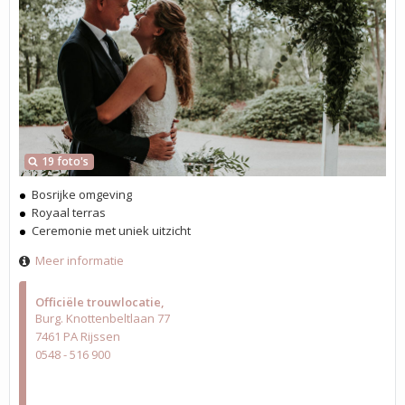
19 foto's
Bosrijke omgeving
Royaal terras
Ceremonie met uniek uitzicht
Meer informatie
Officiële trouwlocatie
Burg. Knottenbeltlaan 77
7461 PA Rijssen
0548 - 516 900