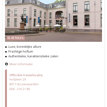
45 foto's
Luxe, koninklijke allure
Prachtige hoftuin
Authentieke, karakteristieke zalen
Meer informatie
Officiële trouwlocatie
Hofplein 29
8911 HJ Leeuwarden
058 - 216 21 80