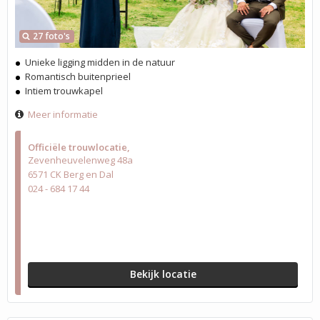
27 foto's
Unieke ligging midden in de natuur
Romantisch buitenprieel
Intiem trouwkapel
Meer informatie
Officiële trouwlocatie
Zevenheuvelenweg 48a
6571 CK Berg en Dal
024 - 684 17 44
Bekijk locatie