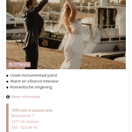
27 foto's
Uniek monumentaal pand
Warm en sfeervol interieur
Romantische omgeving
Meer informatie
Officiële trouwlocatie
Mastspoor 1
1271 GL Huizen
035 - 523 00 10