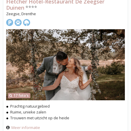
Fletcher Hotel-Restaurant De Zeegser
Duinen
****
Zeegse, Drenthe
17 foto's
Prachtig natuurgebied
Ruime, unieke zalen
Trouwen met uitzicht op de heide
Meer informatie