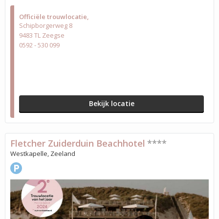
Officiële trouwlocatie
Schipborgerweg 8
9483 TL Zeegse
0592 - 530 099
Bekijk locatie
Fletcher Zuiderduin Beachhotel
****
Westkapelle, Zeeland