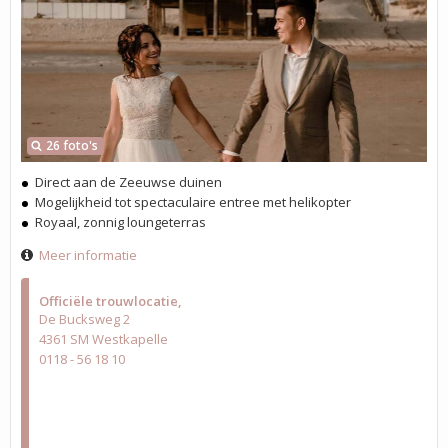
26 foto's
Direct aan de Zeeuwse duinen
Mogelijkheid tot spectaculaire entree met helikopter
Royaal, zonnig loungeterras
Meer informatie
Officiële trouwlocatie
De Bucksweg 2
4361 SM Westkapelle
0118 - 56 18 10