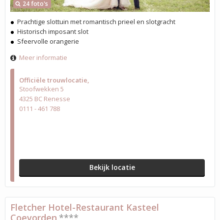
24 foto's
Prachtige slottuin met romantisch prieel en slotgracht
Historisch imposant slot
Sfeervolle orangerie
Meer informatie
Officiële trouwlocatie
Stoofwekken 5
4325 BC Renesse
0111 - 461 788
Bekijk locatie
Fletcher Hotel-Restaurant Kasteel
Coevorden
****