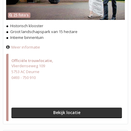
25 foto's
Historisch klooster
Groot landschapspark van 15 hectare
Intieme binnentuin
Meer informatie
Officiële trouwlocatie
Vlierdenseweg 109
5753 AC Deurne
0493 - 750 910
Bekijk locatie