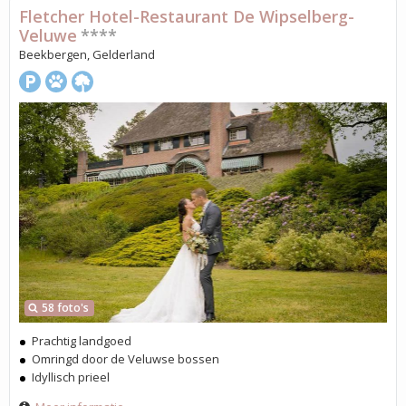
Fletcher Hotel-Restaurant De Wipselberg-
Veluwe
****
Beekbergen, Gelderland
58 foto's
Prachtig landgoed
Omringd door de Veluwse bossen
Idyllisch prieel