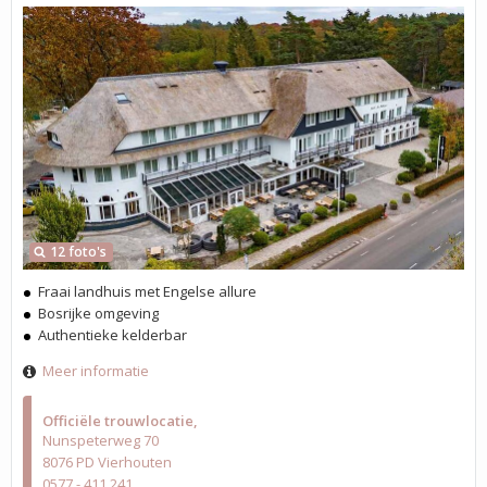
12 foto's
Fraai landhuis met Engelse allure
Bosrijke omgeving
Authentieke kelderbar
Meer informatie
Officiële trouwlocatie
Nunspeterweg 70
8076 PD Vierhouten
0577 - 411 241