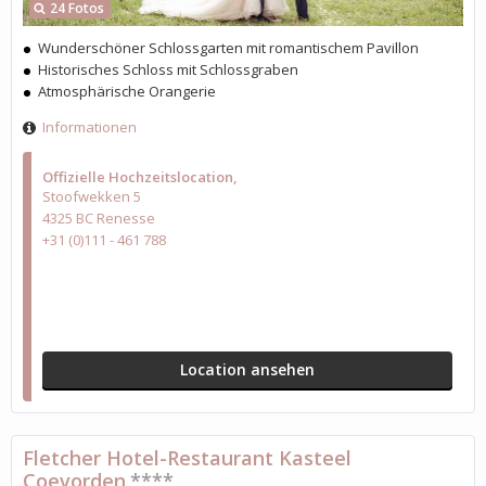
24 Fotos
Wunderschöner Schlossgarten mit romantischem Pavillon
Historisches Schloss mit Schlossgraben
Atmosphärische Orangerie
Informationen
Offizielle Hochzeitslocation
Stoofwekken 5
4325 BC Renesse
+31 (0)111 - 461 788
Location ansehen
Fletcher Hotel-Restaurant Kasteel
Coevorden
****