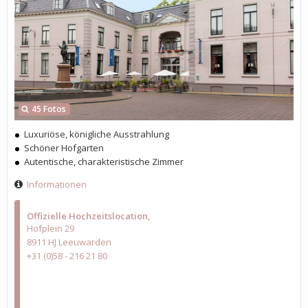
45 Fotos
Luxuriöse, königliche Ausstrahlung
Schöner Hofgarten
Autentische, charakteristische Zimmer
Informationen
Offizielle Hochzeitslocation
Hofplein 29
8911 HJ Leeuwarden
+31 (0)58 - 216 21 80