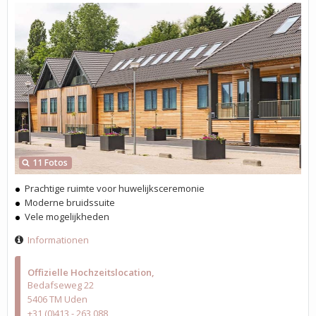
11 Fotos
Prachtige ruimte voor huwelijksceremonie
Moderne bruidssuite
Vele mogelijkheden
Informationen
Offizielle Hochzeitslocation
Bedafseweg 22
5406 TM Uden
+31 (0)413 - 263 088