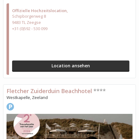
Offizielle Hochzeitslocation
Schipborgerweg 8
9483 TL Zeegse
+31 (0)592 - 530 099
Location ansehen
Fletcher Zuiderduin Beachhotel
****
Westkapelle, Zeeland