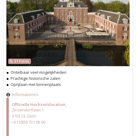
21 Fotos
Ontelbaar veel mogelijkheden
Prachtige historische zalen
Oprijlaan met binnenplaats
Informationen
Offizielle Hochzeitslocation
Zinzendorflaan 1
3703 CE Zeist
+31 (0)30 721 06 00