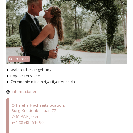
19 Fotos
Waldreiche Umgebung
Royale Terrasse
Zeremonie mit einzigartiger Aussicht
Informationen
Offizielle Hochzeitslocation
Burg. Knottenbeltlaan 77
7461 PA Rijssen
+31 (0)548 - 516 900