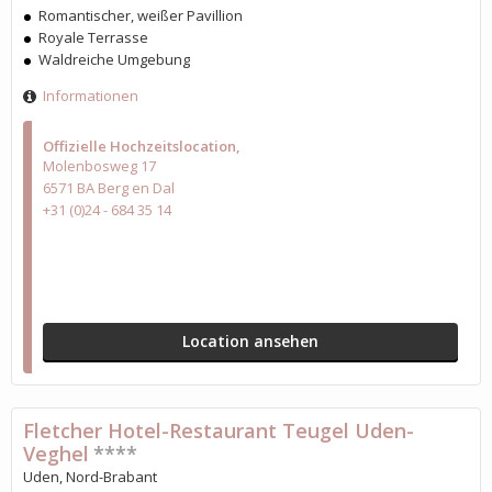
Romantischer, weißer Pavillion
Royale Terrasse
Waldreiche Umgebung
Informationen
Offizielle Hochzeitslocation
Molenbosweg 17
6571 BA Berg en Dal
+31 (0)24 - 684 35 14
Location ansehen
Fletcher Hotel-Restaurant Teugel Uden-
Veghel
****
Uden, Nord-Brabant