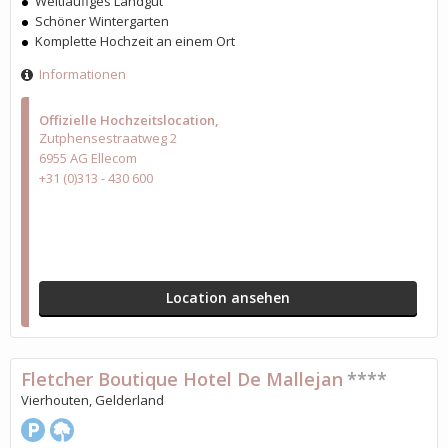
Weitläufiges Landgut
Schöner Wintergarten
Komplette Hochzeit an einem Ort
Informationen
Offizielle Hochzeitslocation
Zutphensestraatweg 2
6955 AG Ellecom
+31 (0)313 - 430 600
Location ansehen
Fletcher Boutique Hotel De Mallejan
****
Vierhouten, Gelderland