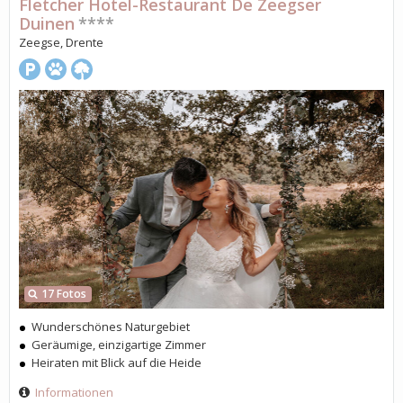
Fletcher Hotel-Restaurant De Zeegser
Duinen
****
Zeegse, Drente
17 Fotos
Wunderschönes Naturgebiet
Geräumige, einzigartige Zimmer
Heiraten mit Blick auf die Heide
Informationen