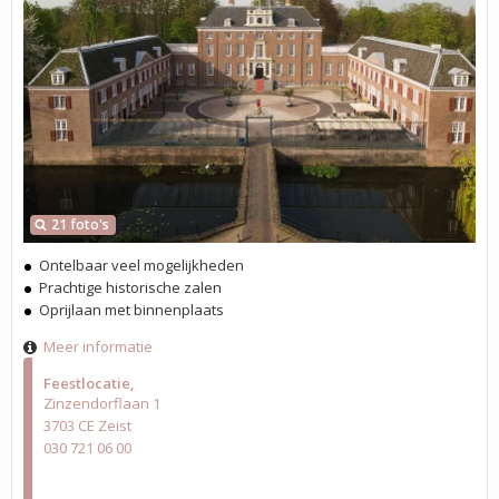
21 foto's
Ontelbaar veel mogelijkheden
Prachtige historische zalen
Oprijlaan met binnenplaats
Meer informatie
Feestlocatie
Zinzendorflaan 1
3703 CE Zeist
030 721 06 00