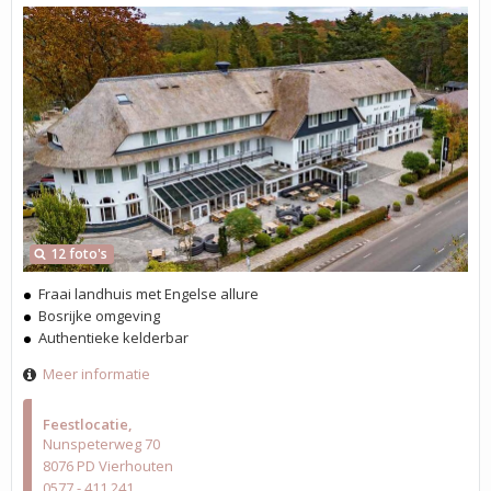
12 foto's
Fraai landhuis met Engelse allure
Bosrijke omgeving
Authentieke kelderbar
Meer informatie
Feestlocatie
Nunspeterweg 70
8076 PD Vierhouten
0577 - 411 241