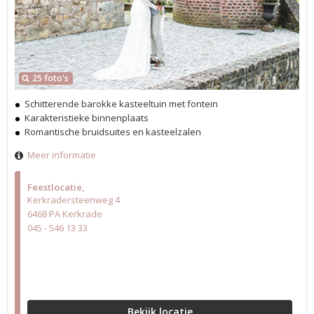
25 foto's
Schitterende barokke kasteeltuin met fontein
Karakteristieke binnenplaats
Romantische bruidsuites en kasteelzalen
Meer informatie
Feestlocatie
Kerkradersteenweg 4
6468 PA Kerkrade
045 - 546 13 33
Bekijk locatie