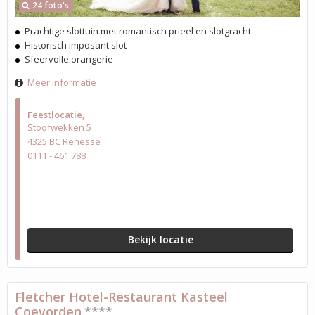
24 foto's
Prachtige slottuin met romantisch prieel en slotgracht
Historisch imposant slot
Sfeervolle orangerie
Meer informatie
Feestlocatie
Stoofwekken 5
4325 BC Renesse
0111 - 461 788
Bekijk locatie
Fletcher Hotel-Restaurant Kasteel
Coevorden
****