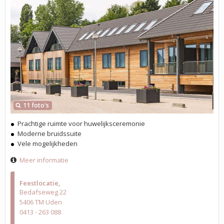
11 foto's
Prachtige ruimte voor huwelijksceremonie
Moderne bruidssuite
Vele mogelijkheden
Meer informatie
Feestlocatie
Bedafseweg 22
5406 TM Uden
0413 - 263 088