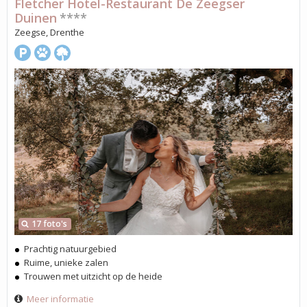
Fletcher Hotel-Restaurant De Zeegser
Duinen
****
Zeegse, Drenthe
17 foto's
Prachtig natuurgebied
Ruime, unieke zalen
Trouwen met uitzicht op de heide
Meer informatie