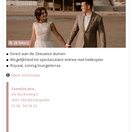
26 foto's
Direct aan de Zeeuwse duinen
Mogelijkheid tot spectaculaire entree met helikopter
Royaal, zonnig loungeterras
Meer informatie
Feestlocatie
De Bucksweg 2
4361 SM Westkapelle
0118 - 56 18 10