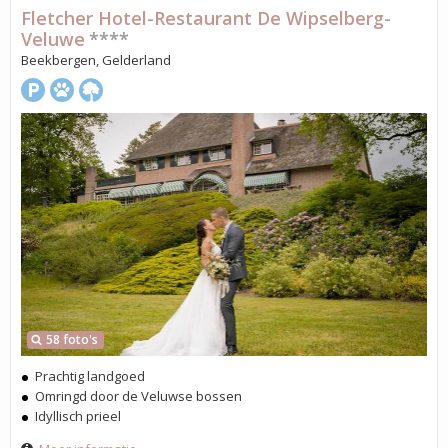
Fletcher Hotel-Restaurant De Wipselberg-
Veluwe
****
Beekbergen, Gelderland
58 foto's
Prachtig landgoed
Omringd door de Veluwse bossen
Idyllisch prieel