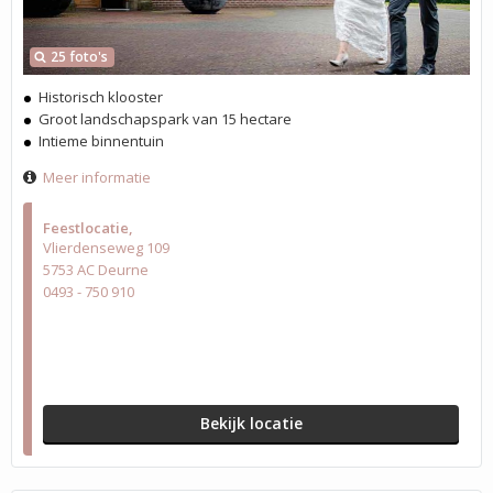
25 foto's
Historisch klooster
Groot landschapspark van 15 hectare
Intieme binnentuin
Meer informatie
Feestlocatie
Vlierdenseweg 109
5753 AC Deurne
0493 - 750 910
Bekijk locatie