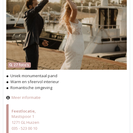
27 foto's
Uniek monumentaal pand
Warm en sfeervol interieur
Romantische omgeving
Meer informatie
Feestlocatie
Mastspoor 1
1271 GL Huizen
035 - 523 00 10