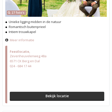
27 foto's
Unieke ligging midden in de natuur
Romantisch buitenprieel
Intiem trouwkapel
Meer informatie
Feestlocatie
Zevenheuvelenweg 48a
6571 CK Berg en Dal
024 - 684 17 44
Bekijk locatie