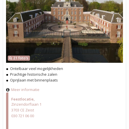
21 foto's
Ontelbaar veel mogelijkheden
Prachtige historische zalen
Oprijlaan met binnenplaats
Meer informatie
Feestlocatie
Zinzendorflaan 1
3703 CE Zeist
030 721 06 00