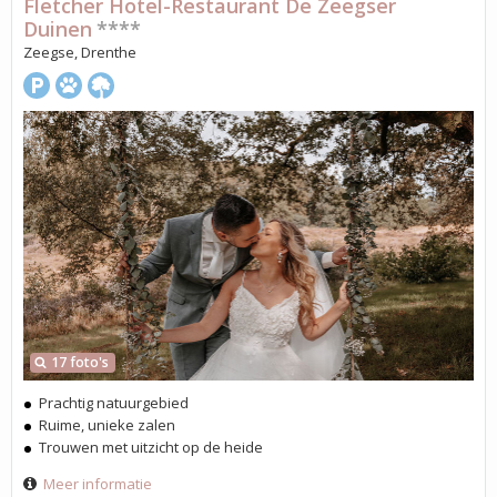
Fletcher Hotel-Restaurant De Zeegser
Duinen
****
Zeegse, Drenthe
17 foto's
Prachtig natuurgebied
Ruime, unieke zalen
Trouwen met uitzicht op de heide
Meer informatie