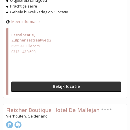
Uitgestrekt landgoed
Prachtige serre
Gehele huwelijksdag op 1 locatie
Meer informatie
Feestlocatie
Zutphensestraatweg 2
6955 AG Ellecom
0313 - 430 600
Bekijk locatie
Fletcher Boutique Hotel De Mallejan
****
Vierhouten, Gelderland