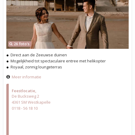
26 foto's
Direct aan de Zeeuwse duinen
Mogelijkheid tot spectaculaire entree met helikopter
Royaal, zonnig loungeterras
Meer informatie
Feestlocatie
De Bucksweg 2
4361 SM Westkapelle
0118 - 56 18 10