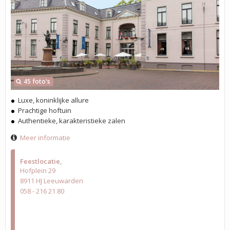
45 foto's
Luxe, koninklijke allure
Prachtige hoftuin
Authentieke, karakteristieke zalen
Meer informatie
Feestlocatie
Hofplein 29
8911 HJ Leeuwarden
058 - 216 21 80