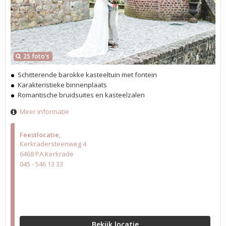
25 foto's
Schitterende barokke kasteeltuin met fontein
Karakteristieke binnenplaats
Romantische bruidsuites en kasteelzalen
Meer informatie
Feestlocatie
Kerkradersteenweg 4
6468 PA Kerkrade
045 - 546 13 33
Bekijk locatie