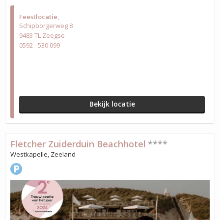
Feestlocatie
Schipborgerweg 8
9483 TL Zeegse
0592 - 530 099
Bekijk locatie
Fletcher Zuiderduin Beachhotel
****
Westkapelle, Zeeland