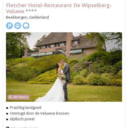
Fletcher Hotel-Restaurant De Wipselberg-
Veluwe
****
Beekbergen, Gelderland
58 foto's
Prachtig landgoed
Omringd door de Veluwse bossen
Idyllisch prieel