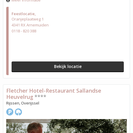
Meer informatie
Feestlocatie
Oranjeplaatweg 1
4341 RX Arnemuiden
0118 - 820 388
Bekijk locatie
Fletcher Hotel-Restaurant Sallandse
Heuvelrug
****
Rijssen, Overijssel