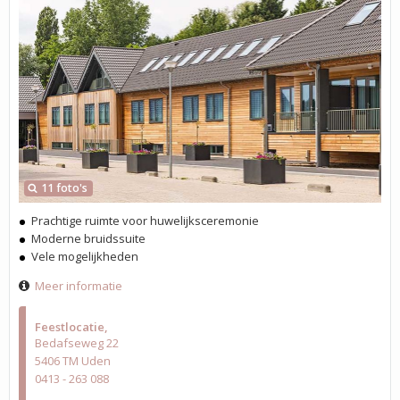
11 foto's
Prachtige ruimte voor huwelijksceremonie
Moderne bruidssuite
Vele mogelijkheden
Meer informatie
Feestlocatie
Bedafseweg 22
5406 TM Uden
0413 - 263 088