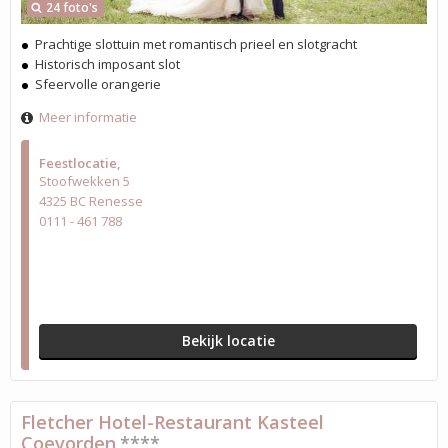
24 foto's
Prachtige slottuin met romantisch prieel en slotgracht
Historisch imposant slot
Sfeervolle orangerie
Meer informatie
Feestlocatie
Stoofwekken 5
4325 BC Renesse
0111 - 461 788
Bekijk locatie
Fletcher Hotel-Restaurant Kasteel
Coevorden
****