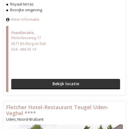
Royaal terras
Bosrijke omgeving
Meer informatie
Feestlocatie
Molenbosweg 17
6571 BA Berg en Dal
024 - 684 35 14
Bekijk locatie
Fletcher Hotel-Restaurant Teugel Uden-
Veghel
****
Uden, Noord-Brabant