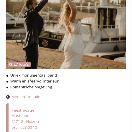
27 foto's
Uniek monumentaal pand
Warm en sfeervol interieur
Romantische omgeving
Meer informatie
Feestlocatie
Mastspoor 1
1271 GL Huizen
035 - 523 00 10