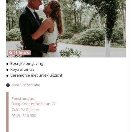
19 foto's
Bosrijke omgeving
Royaal terras
Ceremonie met uniek uitzicht
Meer informatie
Feestlocatie
Burg. Knottenbeltlaan 77
7461 PA Rijssen
0548 - 516 900