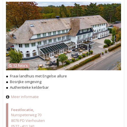
12 foto's
Fraai landhuis met Engelse allure
Bosrijke omgeving
Authentieke kelderbar
Meer informatie
Feestlocatie
Nunspeterweg 70
8076 PD Vierhouten
0577 - 411 241