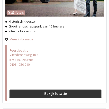
25 foto's
Historisch klooster
Groot landschapspark van 15 hectare
Intieme binnentuin
Meer informatie
Feestlocatie
Vlierdenseweg 109
5753 AC Deurne
0493 - 750 910
Bekijk locatie