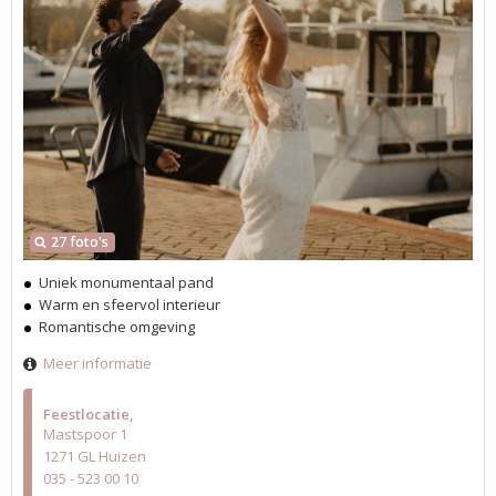
27 foto's
Uniek monumentaal pand
Warm en sfeervol interieur
Romantische omgeving
Meer informatie
Feestlocatie
Mastspoor 1
1271 GL Huizen
035 - 523 00 10