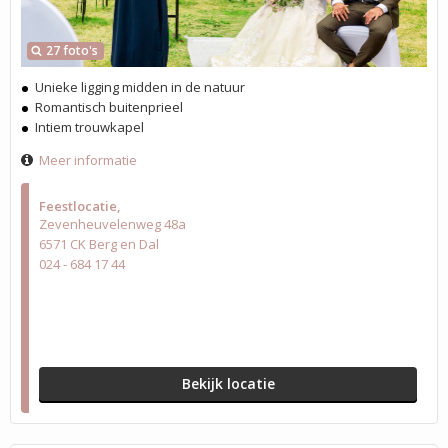
27 foto's
Unieke ligging midden in de natuur
Romantisch buitenprieel
Intiem trouwkapel
Meer informatie
Feestlocatie
Zevenheuvelenweg 48a
6571 CK Berg en Dal
024 - 684 17 44
Bekijk locatie