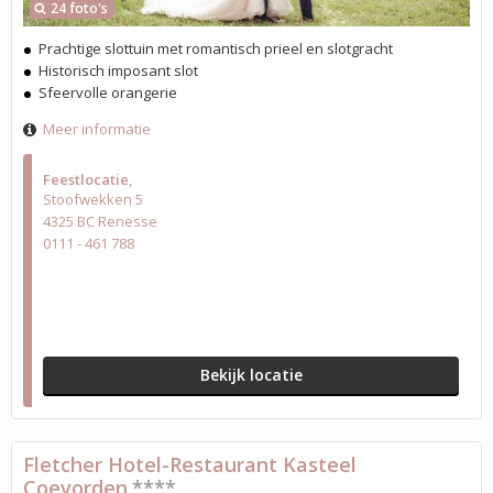
24 foto's
Prachtige slottuin met romantisch prieel en slotgracht
Historisch imposant slot
Sfeervolle orangerie
Meer informatie
Feestlocatie
Stoofwekken 5
4325 BC Renesse
0111 - 461 788
Bekijk locatie
Fletcher Hotel-Restaurant Kasteel
Coevorden
****