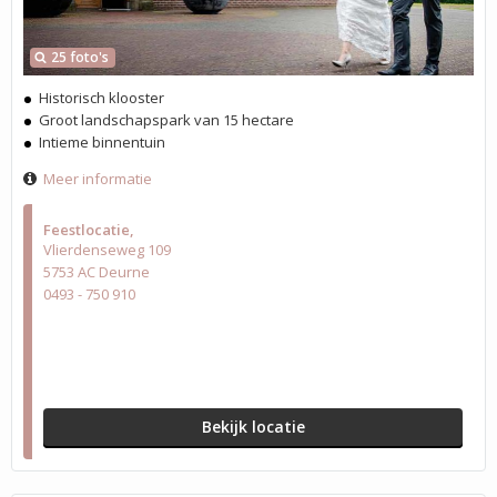
25 foto's
Historisch klooster
Groot landschapspark van 15 hectare
Intieme binnentuin
Meer informatie
Feestlocatie
Vlierdenseweg 109
5753 AC Deurne
0493 - 750 910
Bekijk locatie