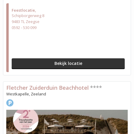
Feestlocatie
Schipborgerweg 8
9483 TL Zeegse
0592 - 530 099
Bekijk locatie
Fletcher Zuiderduin Beachhotel
****
Westkapelle, Zeeland