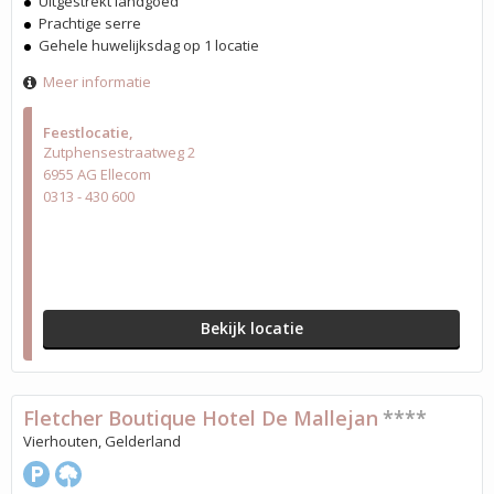
Uitgestrekt landgoed
Prachtige serre
Gehele huwelijksdag op 1 locatie
Meer informatie
Feestlocatie
Zutphensestraatweg 2
6955 AG Ellecom
0313 - 430 600
Bekijk locatie
Fletcher Boutique Hotel De Mallejan
****
Vierhouten, Gelderland