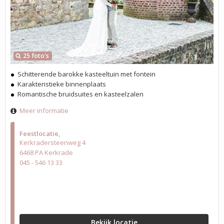
25 foto's
Schitterende barokke kasteeltuin met fontein
Karakteristieke binnenplaats
Romantische bruidsuites en kasteelzalen
Meer informatie
Feestlocatie
Kerkradersteenweg 4
6468 PA Kerkrade
045 - 546 13 33
Bekijk locatie