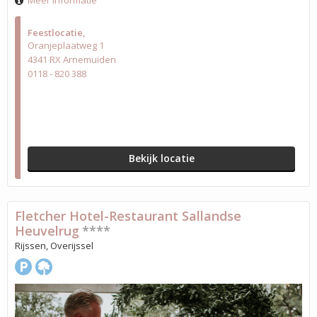
Meer informatie
Feestlocatie
Oranjeplaatweg 1
4341 RX Arnemuiden
0118 - 820 388
Bekijk locatie
Fletcher Hotel-Restaurant Sallandse
Heuvelrug
****
Rijssen, Overijssel