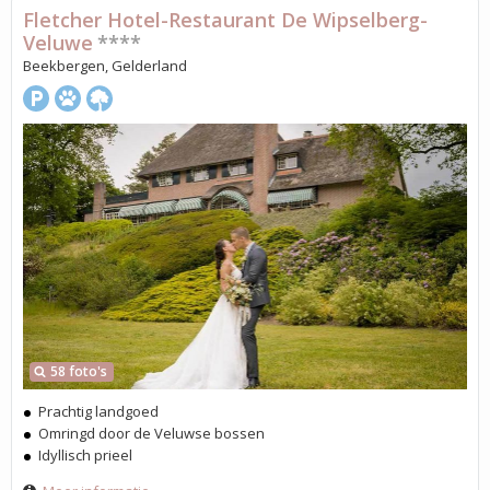
Fletcher Hotel-Restaurant De Wipselberg-
Veluwe
****
Beekbergen, Gelderland
58 foto's
Prachtig landgoed
Omringd door de Veluwse bossen
Idyllisch prieel