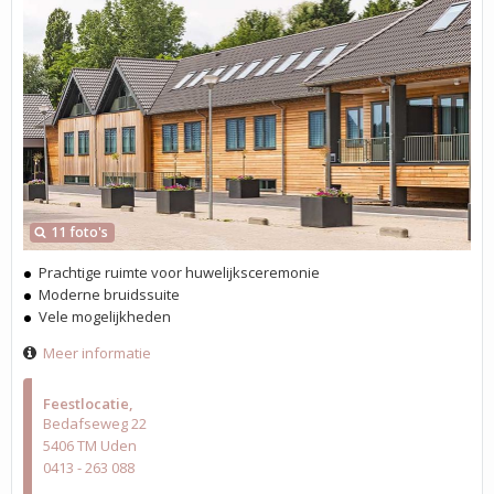
11 foto's
Prachtige ruimte voor huwelijksceremonie
Moderne bruidssuite
Vele mogelijkheden
Meer informatie
Feestlocatie
Bedafseweg 22
5406 TM Uden
0413 - 263 088