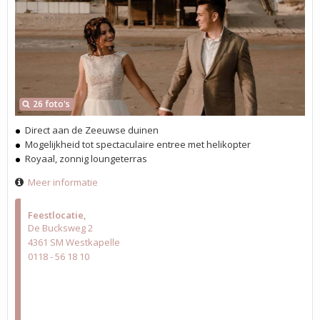
26 foto's
Direct aan de Zeeuwse duinen
Mogelijkheid tot spectaculaire entree met helikopter
Royaal, zonnig loungeterras
Meer informatie
Feestlocatie
De Bucksweg 2
4361 SM Westkapelle
0118 - 56 18 10