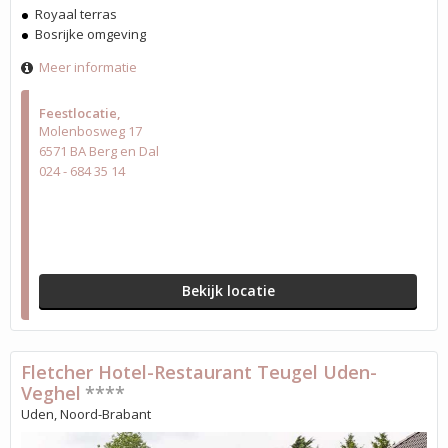
Royaal terras
Bosrijke omgeving
Meer informatie
Feestlocatie
Molenbosweg 17
6571 BA Berg en Dal
024 - 684 35 14
Bekijk locatie
Fletcher Hotel-Restaurant Teugel Uden-
Veghel
****
Uden, Noord-Brabant