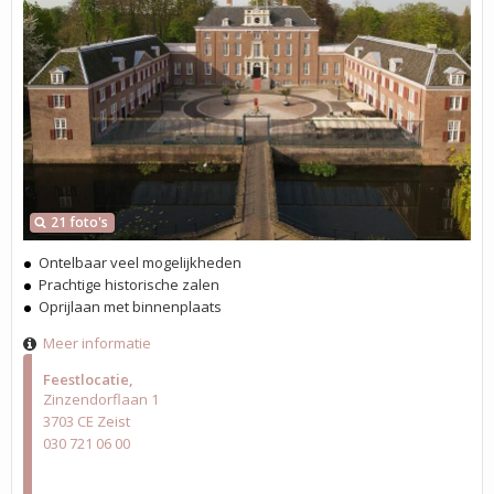
21 foto's
Ontelbaar veel mogelijkheden
Prachtige historische zalen
Oprijlaan met binnenplaats
Meer informatie
Feestlocatie
Zinzendorflaan 1
3703 CE Zeist
030 721 06 00