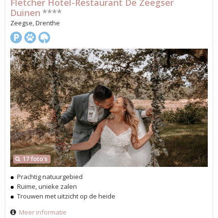
Fletcher Hotel-Restaurant De Zeegser
Duinen
****
Zeegse, Drenthe
17 foto's
Prachtig natuurgebied
Ruime, unieke zalen
Trouwen met uitzicht op de heide
Meer informatie