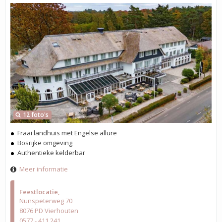
12 foto's
Fraai landhuis met Engelse allure
Bosrijke omgeving
Authentieke kelderbar
Meer informatie
Feestlocatie
Nunspeterweg 70
8076 PD Vierhouten
0577 - 411 241