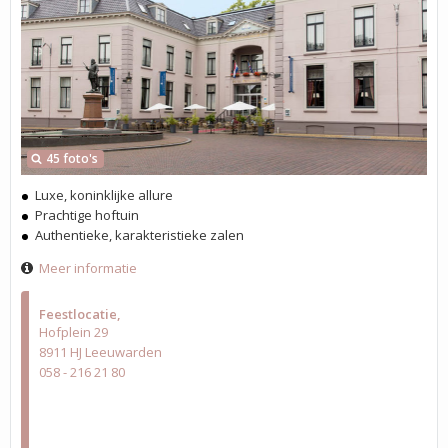
45 foto's
Luxe, koninklijke allure
Prachtige hoftuin
Authentieke, karakteristieke zalen
Meer informatie
Feestlocatie
Hofplein 29
8911 HJ Leeuwarden
058 - 216 21 80