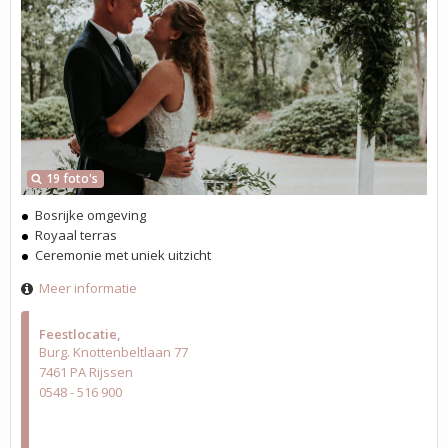
19 foto's
Bosrijke omgeving
Royaal terras
Ceremonie met uniek uitzicht
Meer informatie
Feestlocatie
Burg. Knottenbeltlaan 77
7461 PA Rijssen
0548 - 516 900