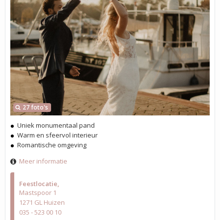
27 foto's
Uniek monumentaal pand
Warm en sfeervol interieur
Romantische omgeving
Meer informatie
Feestlocatie
Mastspoor 1
1271 GL Huizen
035 - 523 00 10