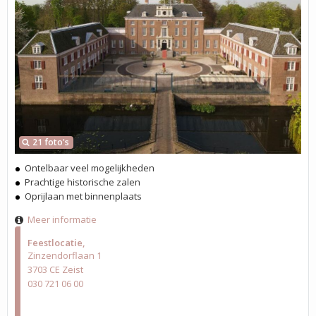
21 foto's
Ontelbaar veel mogelijkheden
Prachtige historische zalen
Oprijlaan met binnenplaats
Meer informatie
Feestlocatie
Zinzendorflaan 1
3703 CE Zeist
030 721 06 00