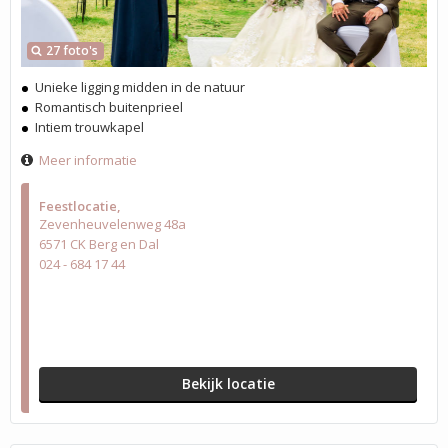
27 foto's
Unieke ligging midden in de natuur
Romantisch buitenprieel
Intiem trouwkapel
Meer informatie
Feestlocatie
Zevenheuvelenweg 48a
6571 CK Berg en Dal
024 - 684 17 44
Bekijk locatie