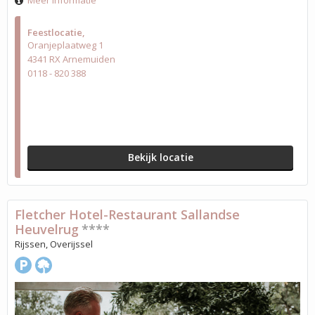
Meer informatie
Feestlocatie
Oranjeplaatweg 1
4341 RX Arnemuiden
0118 - 820 388
Bekijk locatie
Fletcher Hotel-Restaurant Sallandse
Heuvelrug
****
Rijssen, Overijssel