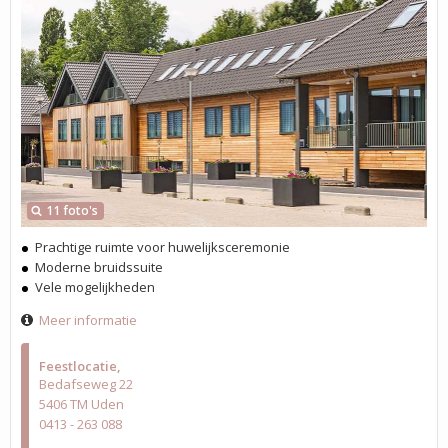
11 foto's
Prachtige ruimte voor huwelijksceremonie
Moderne bruidssuite
Vele mogelijkheden
Meer informatie
Feestlocatie
Bedafseweg 22
5406 TM Uden
0413 - 263 088