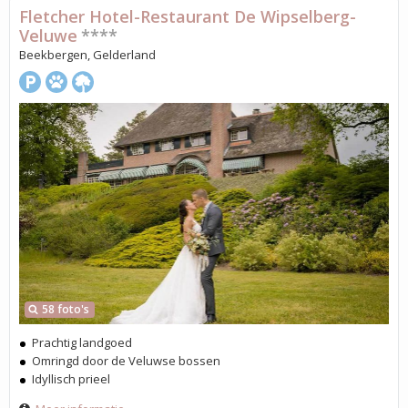
Fletcher Hotel-Restaurant De Wipselberg-
Veluwe
****
Beekbergen, Gelderland
58 foto's
Prachtig landgoed
Omringd door de Veluwse bossen
Idyllisch prieel