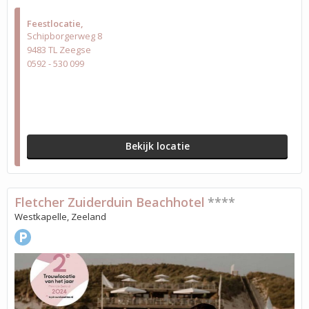
Feestlocatie
Schipborgerweg 8
9483 TL Zeegse
0592 - 530 099
Bekijk locatie
Fletcher Zuiderduin Beachhotel
****
Westkapelle, Zeeland