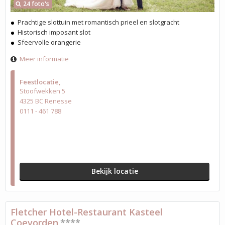
24 foto's
Prachtige slottuin met romantisch prieel en slotgracht
Historisch imposant slot
Sfeervolle orangerie
Meer informatie
Feestlocatie
Stoofwekken 5
4325 BC Renesse
0111 - 461 788
Bekijk locatie
Fletcher Hotel-Restaurant Kasteel
Coevorden
****