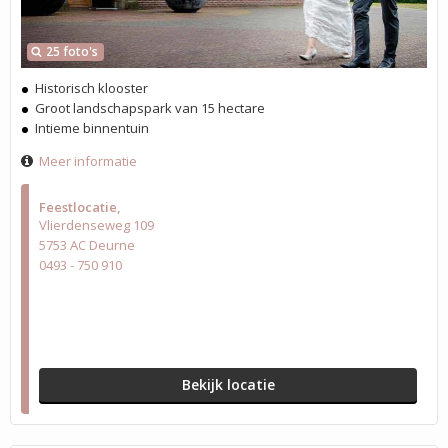
25 foto's
Historisch klooster
Groot landschapspark van 15 hectare
Intieme binnentuin
Meer informatie
Feestlocatie
Vlierdenseweg 109
5753 AC Deurne
0493 - 750 910
Bekijk locatie