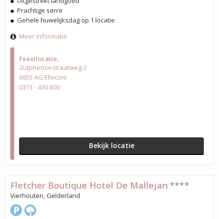
Uitgestrekt landgoed
Prachtige serre
Gehele huwelijksdag op 1 locatie
Meer informatie
Feestlocatie
Zutphensestraatweg 2
6955 AG Ellecom
0313 - 430 600
Bekijk locatie
Fletcher Boutique Hotel De Mallejan
****
Vierhouten, Gelderland