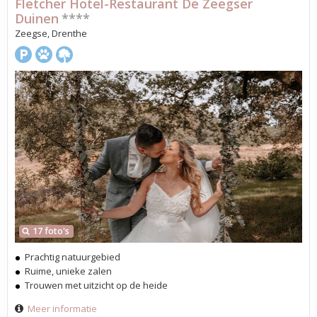
Fletcher Hotel-Restaurant De Zeegser
Duinen
****
Zeegse, Drenthe
17 foto's
Prachtig natuurgebied
Ruime, unieke zalen
Trouwen met uitzicht op de heide
Meer informatie