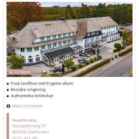
12 foto's
Fraai landhuis met Engelse allure
Bosrijke omgeving
Authentieke kelderbar
Meer informatie
Feestlocatie
Nunspeterweg 70
8076 PD Vierhouten
0577 - 411 241