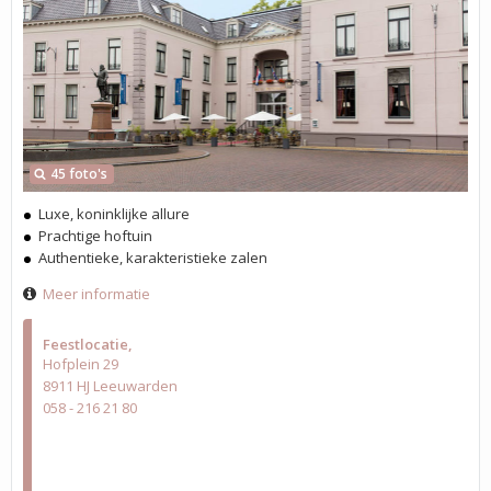
45 foto's
Luxe, koninklijke allure
Prachtige hoftuin
Authentieke, karakteristieke zalen
Meer informatie
Feestlocatie
Hofplein 29
8911 HJ Leeuwarden
058 - 216 21 80