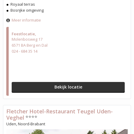
Royaal terras
Bosrijke omgeving
Meer informatie
Feestlocatie
Molenbosweg 17
6571 BA Berg en Dal
024 - 684 35 14
Bekijk locatie
Fletcher Hotel-Restaurant Teugel Uden-
Veghel
****
Uden, Noord-Brabant