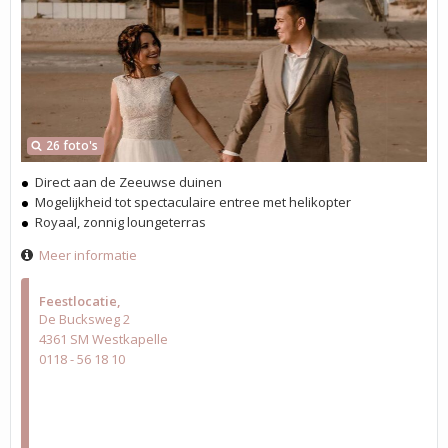
26 foto's
Direct aan de Zeeuwse duinen
Mogelijkheid tot spectaculaire entree met helikopter
Royaal, zonnig loungeterras
Meer informatie
Feestlocatie
De Bucksweg 2
4361 SM Westkapelle
0118 - 56 18 10