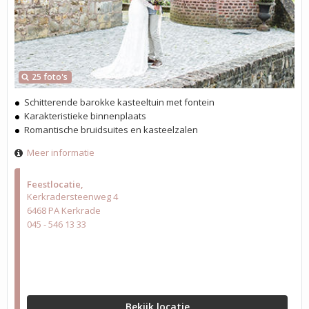
25 foto's
Schitterende barokke kasteeltuin met fontein
Karakteristieke binnenplaats
Romantische bruidsuites en kasteelzalen
Meer informatie
Feestlocatie
Kerkradersteenweg 4
6468 PA Kerkrade
045 - 546 13 33
Bekijk locatie