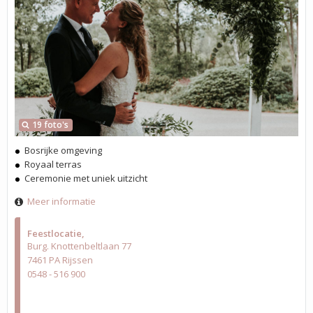
19 foto's
Bosrijke omgeving
Royaal terras
Ceremonie met uniek uitzicht
Meer informatie
Feestlocatie
Burg. Knottenbeltlaan 77
7461 PA Rijssen
0548 - 516 900