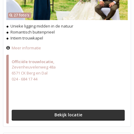
27 foto's
Unieke ligging midden in de natuur
Romantisch buitenprieel
Intiem trouwkapel
Meer informatie
Officiële trouwlocatie
Zevenheuvelenweg 48a
6571 CK Berg en Dal
024 - 684 17 44
Bekijk locatie