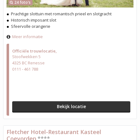
24 foto's
Prachtige slottuin met romantisch prieel en slotgracht
Historisch imposant slot
Sfeervolle orangerie
Meer informatie
Officiële trouwlocatie
Stoofwekken 5
4325 BC Renesse
0111 - 461 788
Bekijk locatie
Fletcher Hotel-Restaurant Kasteel
Coevorden
****