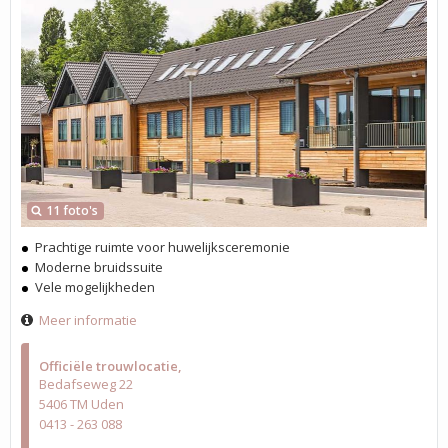
11 foto's
Prachtige ruimte voor huwelijksceremonie
Moderne bruidssuite
Vele mogelijkheden
Meer informatie
Officiële trouwlocatie
Bedafseweg 22
5406 TM Uden
0413 - 263 088