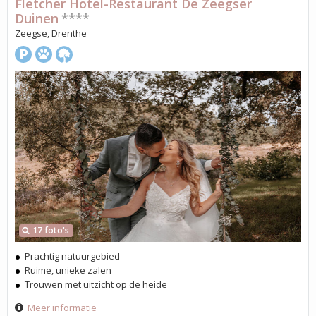
Fletcher Hotel-Restaurant De Zeegser
Duinen
****
Zeegse, Drenthe
17 foto's
Prachtig natuurgebied
Ruime, unieke zalen
Trouwen met uitzicht op de heide
Meer informatie