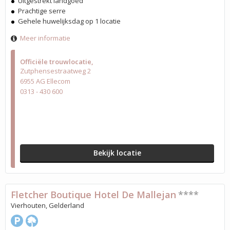
Uitgestrekt landgoed
Prachtige serre
Gehele huwelijksdag op 1 locatie
Meer informatie
Officiële trouwlocatie
Zutphensestraatweg 2
6955 AG Ellecom
0313 - 430 600
Bekijk locatie
Fletcher Boutique Hotel De Mallejan
****
Vierhouten, Gelderland