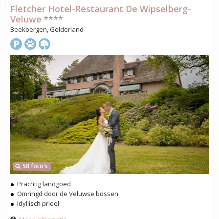
Fletcher Hotel-Restaurant De Wipselberg-
Veluwe
****
Beekbergen, Gelderland
58 foto's
Prachtig landgoed
Omringd door de Veluwse bossen
Idyllisch prieel