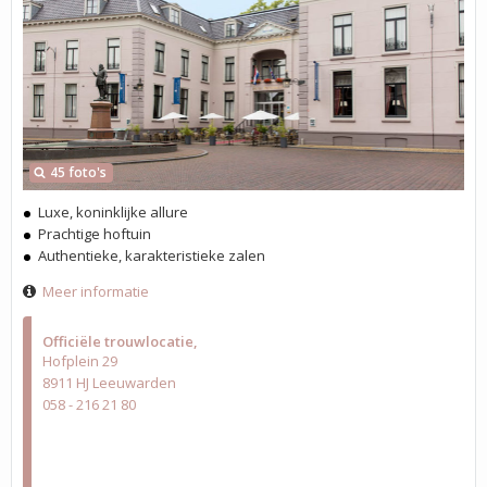
45 foto's
Luxe, koninklijke allure
Prachtige hoftuin
Authentieke, karakteristieke zalen
Meer informatie
Officiële trouwlocatie
Hofplein 29
8911 HJ Leeuwarden
058 - 216 21 80