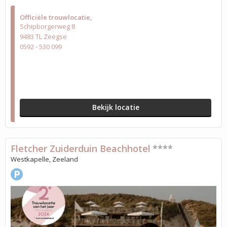
Officiële trouwlocatie
Schipborgerweg 8
9483 TL Zeegse
0592 - 530 099
Bekijk locatie
Fletcher Zuiderduin Beachhotel
****
Westkapelle, Zeeland