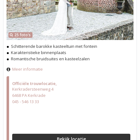
25 foto's
Schitterende barokke kasteeltuin met fontein
Karakteristieke binnenplaats
Romantische bruidsuites en kasteelzalen
Meer informatie
Officiële trouwlocatie
Kerkradersteenweg 4
6468 PA Kerkrade
045 - 546 13 33
Bekijk locatie