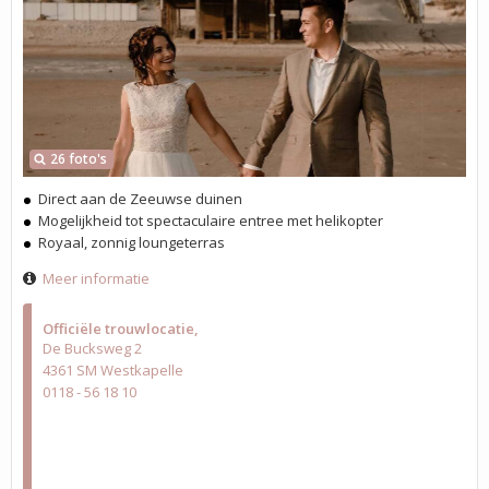
26 foto's
Direct aan de Zeeuwse duinen
Mogelijkheid tot spectaculaire entree met helikopter
Royaal, zonnig loungeterras
Meer informatie
Officiële trouwlocatie
De Bucksweg 2
4361 SM Westkapelle
0118 - 56 18 10