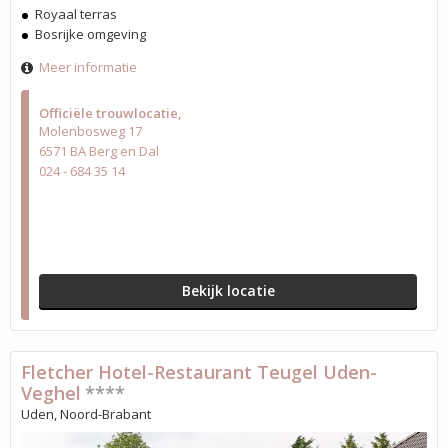
Royaal terras
Bosrijke omgeving
Meer informatie
Officiële trouwlocatie
Molenbosweg 17
6571 BA Berg en Dal
024 - 684 35 14
Bekijk locatie
Fletcher Hotel-Restaurant Teugel Uden-
Veghel
****
Uden, Noord-Brabant