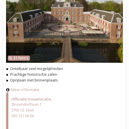
21 foto's
Ontelbaar veel mogelijkheden
Prachtige historische zalen
Oprijlaan met binnenplaats
Meer informatie
Officiële trouwlocatie
Zinzendorflaan 1
3703 CE Zeist
030 721 06 00