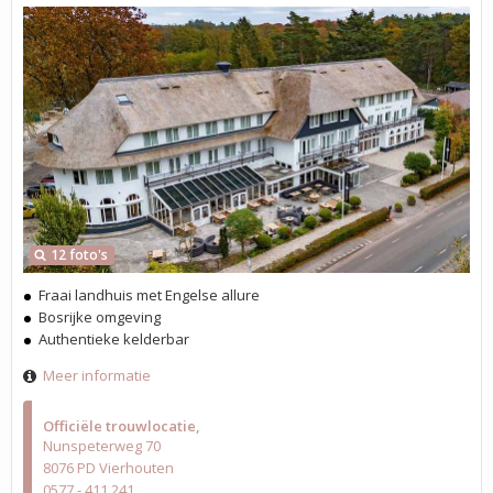
12 foto's
Fraai landhuis met Engelse allure
Bosrijke omgeving
Authentieke kelderbar
Meer informatie
Officiële trouwlocatie
Nunspeterweg 70
8076 PD Vierhouten
0577 - 411 241