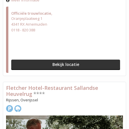
Meer informatie
Officiële trouwlocatie
Oranjeplaatweg 1
4341 RX Arnemuiden
0118 - 820 388
Bekijk locatie
Fletcher Hotel-Restaurant Sallandse
Heuvelrug
****
Rijssen, Overijssel