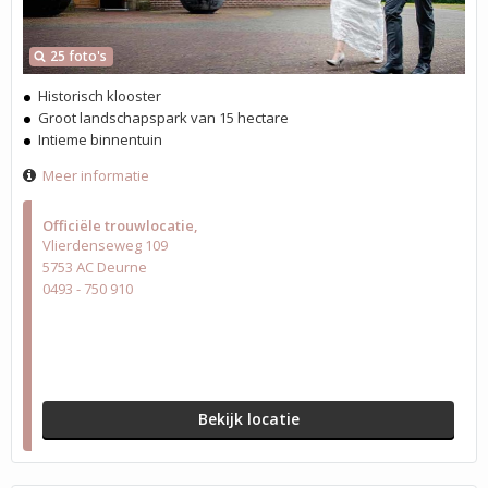
25 foto's
Historisch klooster
Groot landschapspark van 15 hectare
Intieme binnentuin
Meer informatie
Officiële trouwlocatie
Vlierdenseweg 109
5753 AC Deurne
0493 - 750 910
Bekijk locatie