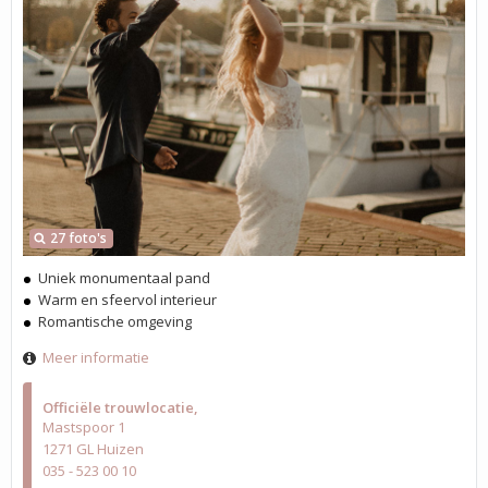
27 foto's
Uniek monumentaal pand
Warm en sfeervol interieur
Romantische omgeving
Meer informatie
Officiële trouwlocatie
Mastspoor 1
1271 GL Huizen
035 - 523 00 10