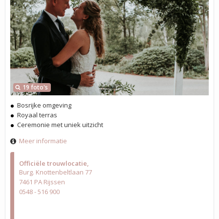
19 foto's
Bosrijke omgeving
Royaal terras
Ceremonie met uniek uitzicht
Meer informatie
Officiële trouwlocatie
Burg. Knottenbeltlaan 77
7461 PA Rijssen
0548 - 516 900