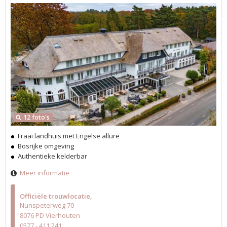
12 foto's
Fraai landhuis met Engelse allure
Bosrijke omgeving
Authentieke kelderbar
Meer informatie
Officiële trouwlocatie
Nunspeterweg 70
8076 PD Vierhouten
0577 - 411 241