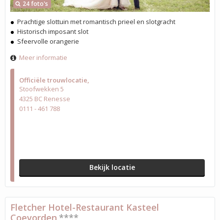
24 foto's
Prachtige slottuin met romantisch prieel en slotgracht
Historisch imposant slot
Sfeervolle orangerie
Meer informatie
Officiële trouwlocatie
Stoofwekken 5
4325 BC Renesse
0111 - 461 788
Bekijk locatie
Fletcher Hotel-Restaurant Kasteel
Coevorden
****