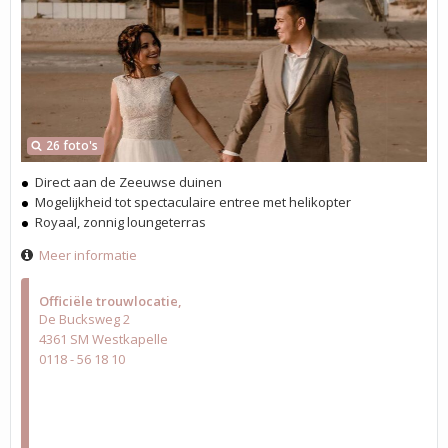
26 foto's
Direct aan de Zeeuwse duinen
Mogelijkheid tot spectaculaire entree met helikopter
Royaal, zonnig loungeterras
Meer informatie
Officiële trouwlocatie
De Bucksweg 2
4361 SM Westkapelle
0118 - 56 18 10