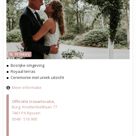
19 foto's
Bosrijke omgeving
Royaal terras
Ceremonie met uniek uitzicht
Meer informatie
Officiële trouwlocatie
Burg. Knottenbeltlaan 77
7461 PA Rijssen
0548 - 516 900