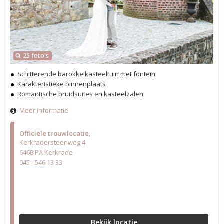
25 foto's
Schitterende barokke kasteeltuin met fontein
Karakteristieke binnenplaats
Romantische bruidsuites en kasteelzalen
Meer informatie
Officiële trouwlocatie
Kerkradersteenweg 4
6468 PA Kerkrade
045 - 546 13 33
Bekijk locatie