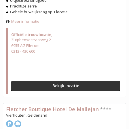
Uitgestrekt landgoed
Prachtige serre
Gehele huwelijksdag op 1 locatie
Meer informatie
Officiële trouwlocatie
Zutphensestraatweg 2
6955 AG Ellecom
0313 - 430 600
Bekijk locatie
Fletcher Boutique Hotel De Mallejan
****
Vierhouten, Gelderland