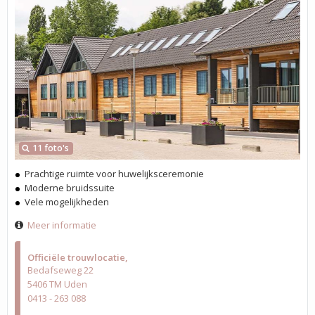
11 foto's
Prachtige ruimte voor huwelijksceremonie
Moderne bruidssuite
Vele mogelijkheden
Meer informatie
Officiële trouwlocatie
Bedafseweg 22
5406 TM Uden
0413 - 263 088