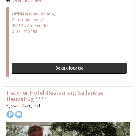
Meer informatie
Officiële trouwlocatie
Oranjeplaatweg 1
4341 RX Arnemuiden
0118 - 820 388
Bekijk locatie
Fletcher Hotel-Restaurant Sallandse
Heuvelrug
****
Rijssen, Overijssel