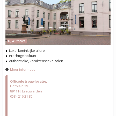
45 foto's
Luxe, koninklijke allure
Prachtige hoftuin
Authentieke, karakteristieke zalen
Meer informatie
Officiële trouwlocatie
Hofplein 29
8911 HJ Leeuwarden
058 - 216 21 80