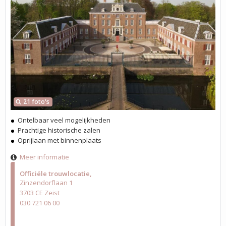
21 foto's
Ontelbaar veel mogelijkheden
Prachtige historische zalen
Oprijlaan met binnenplaats
Meer informatie
Officiële trouwlocatie
Zinzendorflaan 1
3703 CE Zeist
030 721 06 00