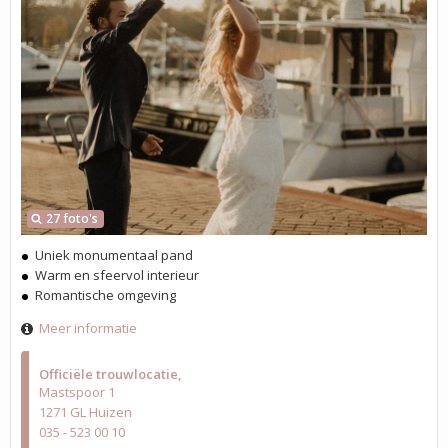
27 foto's
Uniek monumentaal pand
Warm en sfeervol interieur
Romantische omgeving
Meer informatie
Officiële trouwlocatie
Mastspoor 1
1271 GL Huizen
035 - 523 00 10