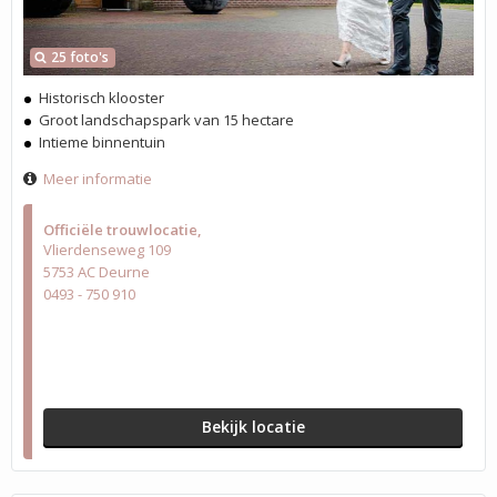
25 foto's
Historisch klooster
Groot landschapspark van 15 hectare
Intieme binnentuin
Meer informatie
Officiële trouwlocatie
Vlierdenseweg 109
5753 AC Deurne
0493 - 750 910
Bekijk locatie