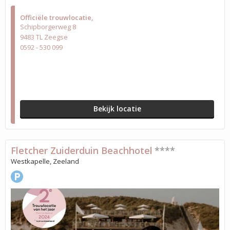
Officiële trouwlocatie
Schipborgerweg 8
9483 TL Zeegse
0592 - 530 099
Bekijk locatie
Fletcher Zuiderduin Beachhotel
****
Westkapelle, Zeeland