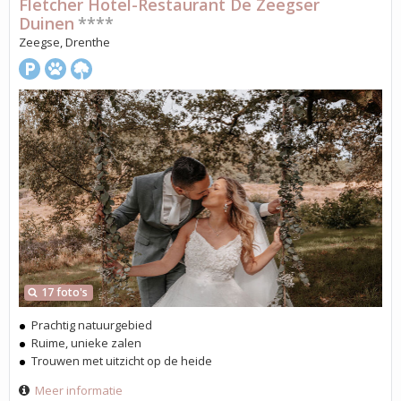
Fletcher Hotel-Restaurant De Zeegser
Duinen
****
Zeegse, Drenthe
17 foto's
Prachtig natuurgebied
Ruime, unieke zalen
Trouwen met uitzicht op de heide
Meer informatie