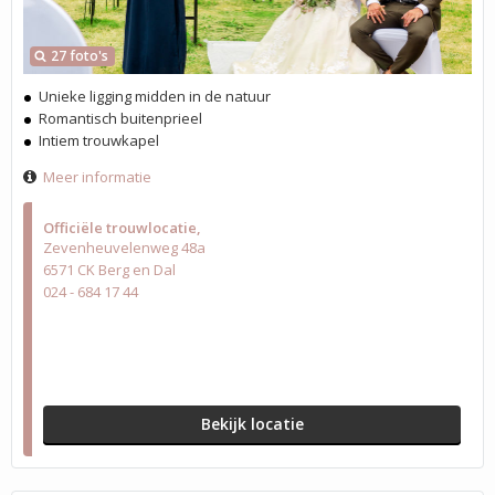
27 foto's
Unieke ligging midden in de natuur
Romantisch buitenprieel
Intiem trouwkapel
Meer informatie
Officiële trouwlocatie
Zevenheuvelenweg 48a
6571 CK Berg en Dal
024 - 684 17 44
Bekijk locatie