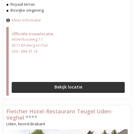
Royaal terras
Bosrijke omgeving
Meer informatie
Officiële trouwlocatie
Molenbosweg 17
6571 BA Berg en Dal
024 - 684 35 14
Bekijk locatie
Fletcher Hotel-Restaurant Teugel Uden-
Veghel
****
Uden, Noord-Brabant