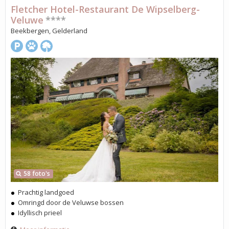
Fletcher Hotel-Restaurant De Wipselberg-
Veluwe
****
Beekbergen, Gelderland
58 foto's
Prachtig landgoed
Omringd door de Veluwse bossen
Idyllisch prieel