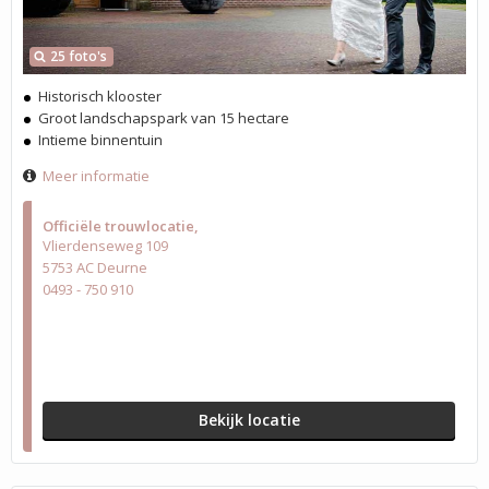
25 foto's
Historisch klooster
Groot landschapspark van 15 hectare
Intieme binnentuin
Meer informatie
Officiële trouwlocatie
Vlierdenseweg 109
5753 AC Deurne
0493 - 750 910
Bekijk locatie