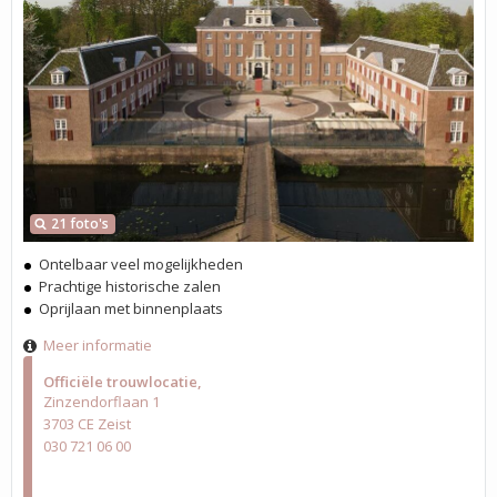
21 foto's
Ontelbaar veel mogelijkheden
Prachtige historische zalen
Oprijlaan met binnenplaats
Meer informatie
Officiële trouwlocatie
Zinzendorflaan 1
3703 CE Zeist
030 721 06 00