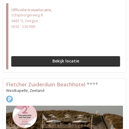
Officiële trouwlocatie
Schipborgerweg 8
9483 TL Zeegse
0592 - 530 099
Bekijk locatie
Fletcher Zuiderduin Beachhotel
****
Westkapelle, Zeeland