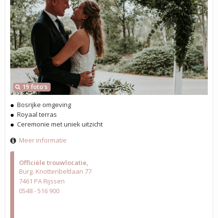
19 foto's
Bosrijke omgeving
Royaal terras
Ceremonie met uniek uitzicht
Meer informatie
Officiële trouwlocatie
Burg. Knottenbeltlaan 77
7461 PA Rijssen
0548 - 516 900