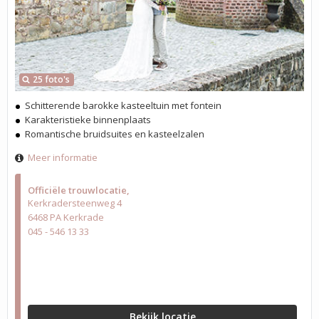
25 foto's
Schitterende barokke kasteeltuin met fontein
Karakteristieke binnenplaats
Romantische bruidsuites en kasteelzalen
Meer informatie
Officiële trouwlocatie
Kerkradersteenweg 4
6468 PA Kerkrade
045 - 546 13 33
Bekijk locatie