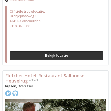
Meer informatie
Officiële trouwlocatie
Oranjeplaatweg 1
4341 RX Arnemuiden
0118 - 820 388
Bekijk locatie
Fletcher Hotel-Restaurant Sallandse
Heuvelrug
****
Rijssen, Overijssel