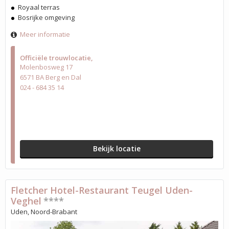
Royaal terras
Bosrijke omgeving
Meer informatie
Officiële trouwlocatie
Molenbosweg 17
6571 BA Berg en Dal
024 - 684 35 14
Bekijk locatie
Fletcher Hotel-Restaurant Teugel Uden-
Veghel
****
Uden, Noord-Brabant