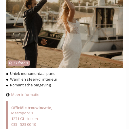
27 foto's
Uniek monumentaal pand
Warm en sfeervol interieur
Romantische omgeving
Meer informatie
Officiële trouwlocatie
Mastspoor 1
1271 GL Huizen
035 - 523 00 10