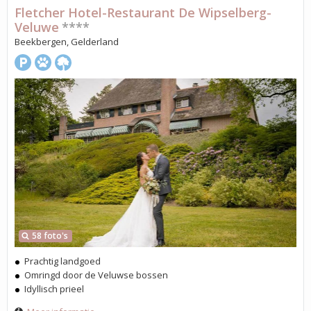
Fletcher Hotel-Restaurant De Wipselberg-
Veluwe
****
Beekbergen, Gelderland
58 foto's
Prachtig landgoed
Omringd door de Veluwse bossen
Idyllisch prieel