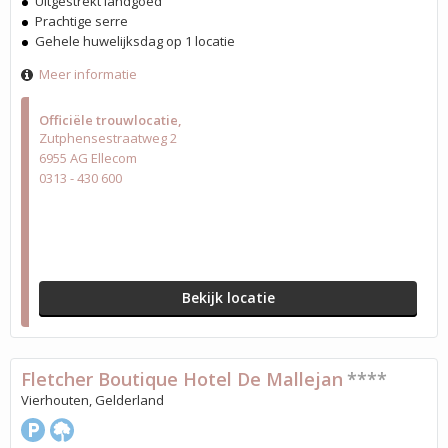
Uitgestrekt landgoed
Prachtige serre
Gehele huwelijksdag op 1 locatie
Meer informatie
Officiële trouwlocatie
Zutphensestraatweg 2
6955 AG Ellecom
0313 - 430 600
Bekijk locatie
Fletcher Boutique Hotel De Mallejan
****
Vierhouten, Gelderland