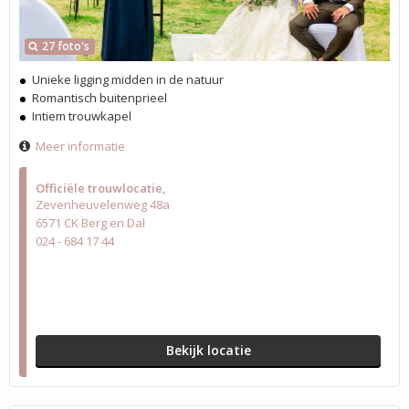
27 foto's
Unieke ligging midden in de natuur
Romantisch buitenprieel
Intiem trouwkapel
Meer informatie
Officiële trouwlocatie
Zevenheuvelenweg 48a
6571 CK Berg en Dal
024 - 684 17 44
Bekijk locatie