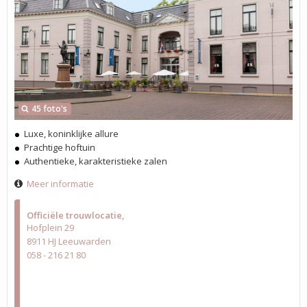
45 foto's
Luxe, koninklijke allure
Prachtige hoftuin
Authentieke, karakteristieke zalen
Meer informatie
Officiële trouwlocatie
Hofplein 29
8911 HJ Leeuwarden
058 - 216 21 80