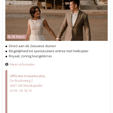
26 foto's
Direct aan de Zeeuwse duinen
Mogelijkheid tot spectaculaire entree met helikopter
Royaal, zonnig loungeterras
Meer informatie
Officiële trouwlocatie
De Bucksweg 2
4361 SM Westkapelle
0118 - 56 18 10