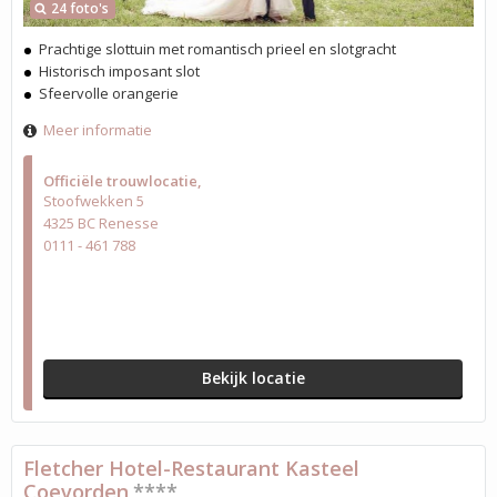
24 foto's
Prachtige slottuin met romantisch prieel en slotgracht
Historisch imposant slot
Sfeervolle orangerie
Meer informatie
Officiële trouwlocatie
Stoofwekken 5
4325 BC Renesse
0111 - 461 788
Bekijk locatie
Fletcher Hotel-Restaurant Kasteel
Coevorden
****