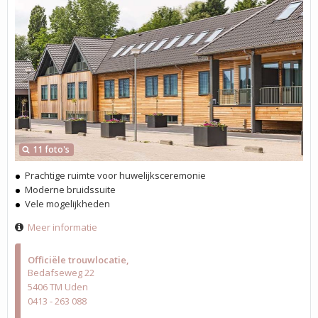
11 foto's
Prachtige ruimte voor huwelijksceremonie
Moderne bruidssuite
Vele mogelijkheden
Meer informatie
Officiële trouwlocatie
Bedafseweg 22
5406 TM Uden
0413 - 263 088