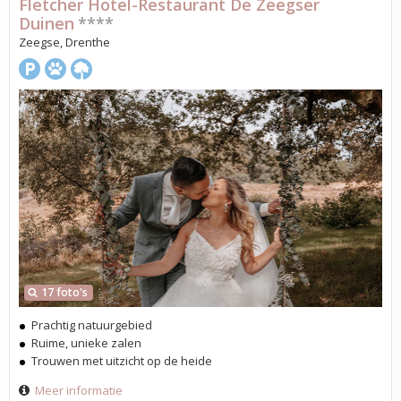
Fletcher Hotel-Restaurant De Zeegser
Duinen
****
Zeegse, Drenthe
17 foto's
Prachtig natuurgebied
Ruime, unieke zalen
Trouwen met uitzicht op de heide
Meer informatie