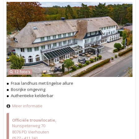
12 foto's
Fraai landhuis met Engelse allure
Bosrijke omgeving
Authentieke kelderbar
Meer informatie
Officiële trouwlocatie
Nunspeterweg 70
8076 PD Vierhouten
0577 - 411 241